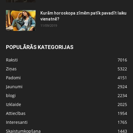
Kurām horoskopa zīmēm patīk pavadīt laiku
vienatnē?
11/09/2019
POPULĀRĀS KATEGORIJAS
Raksti
7016
Ziņas
5322
Padomi
4151
Jaunumi
2924
blogi
2234
Izklaide
2025
Attiecības
1954
Interesanti
1765
Skaistumkopšana
1443