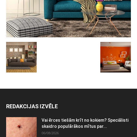
REDAKCIJAS IZVĒLE
Vai ērces tiešām krīt no kokiem? Speciālisti
skaidro populārākos mītus par...
06/08/2026