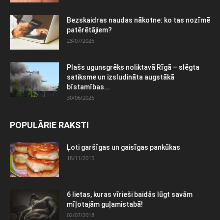
Bezskaidras naudas nākotne: ko tas nozīmē
patērētājiem?
28/07/2026
Plašs ugunsgrēks noliktavā Rīgā – slēgta
satiksme un izsludināta augstākā
bīstamības...
30/06/2026
POPULĀRIE RAKSTI
Ļoti garšīgas un gaisīgas pankūkas
18/11/2015
6 lietas, kuras vīrieši baidās lūgt savām
mīļotajām guļamistabā!
02/07/2018