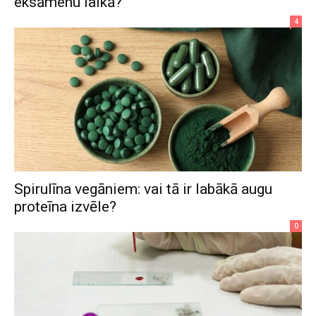
eksāmenu laikā?
4
Spirulīna vegāniem: vai tā ir labākā augu
proteīna izvēle?
0