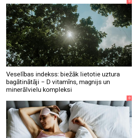
0
Veselības indekss: biežāk lietotie uztura
bagātinātāji − D vitamīns, magnijs un
minerālvielu kompleksi
0