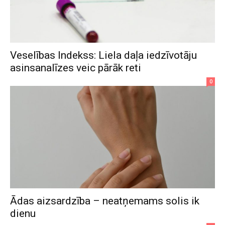
Veselības Indekss: Liela daļa iedzīvotāju
asinsanalīzes veic pārāk reti
0
Ādas aizsardzība – neatņemams solis ik
dienu