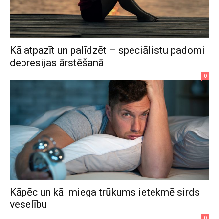
Kā atpazīt un palīdzēt – speciālistu padomi
depresijas ārstēšanā
0
Kāpēc un kā miega trūkums ietekmē sirds
veselību
0