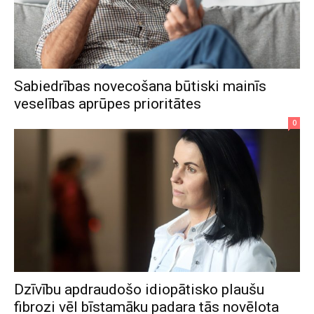
Sabiedrības novecošana būtiski mainīs
veselības aprūpes prioritātes
0
Dzīvību apdraudošo idiopātisko plaušu
fibrozi vēl bīstamāku padara tās novēlota