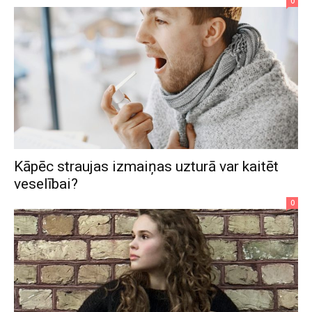
0
Kāpēc straujas izmaiņas uzturā var kaitēt
veselībai?
0