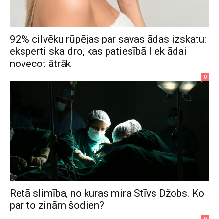
92% cilvēku rūpējas par savas ādas izskatu:
eksperti skaidro, kas patiesībā liek ādai
novecot ātrāk
0
Retā slimība, no kuras mira Stīvs Džobs. Ko
par to zinām šodien?
0