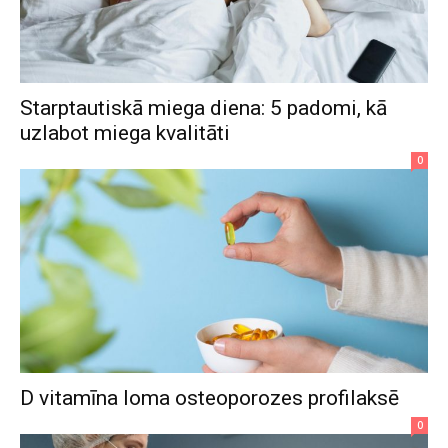
Starptautiskā miega diena: 5 padomi, kā
uzlabot miega kvalitāti
0
D vitamīna loma osteoporozes profilaksē
0