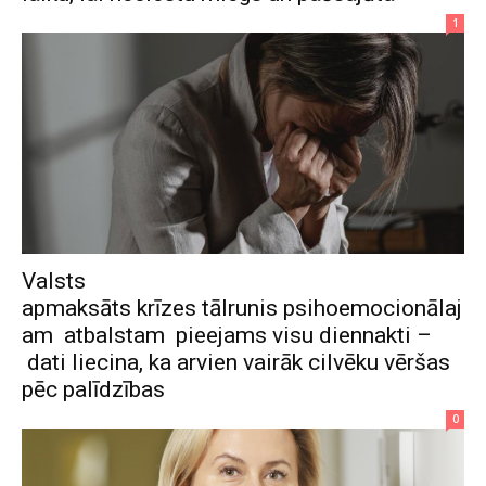
1
Valsts
apmaksāts krīzes tālrunis psihoemocionālaj
am atbalstam pieejams visu diennakti –
dati liecina, ka arvien vairāk cilvēku vēršas
pēc palīdzības
0