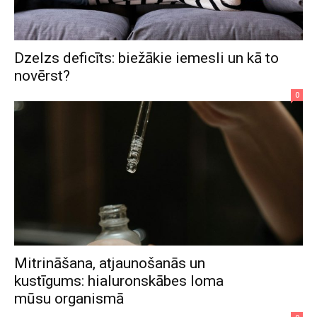
Dzelzs deficīts: biežākie iemesli un kā to
novērst?
0
Mitrināšana, atjaunošanās un
kustīgums: hialuronskābes loma
mūsu organismā