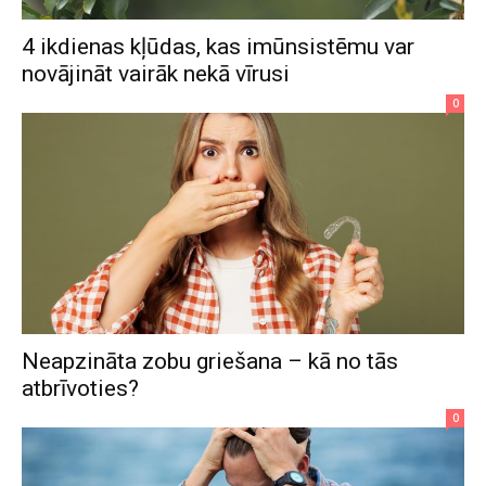
4 ikdienas kļūdas, kas imūnsistēmu var
novājināt vairāk nekā vīrusi
0
Neapzināta zobu griešana – kā no tās
atbrīvoties?
0