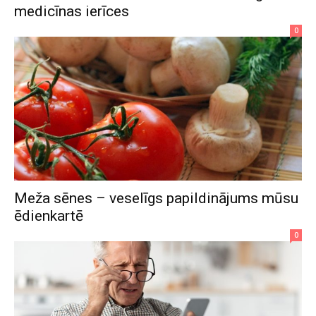
medicīnas ierīces
0
Meža sēnes – veselīgs papildinājums mūsu
ēdienkartē
0