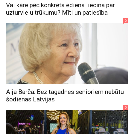
Vai kāre pēc konkrēta ēdiena liecina par
uzturvielu trūkumu? Mīti un patiesība
0
Aija Barča: Bez tagadnes senioriem nebūtu
šodienas Latvijas
0