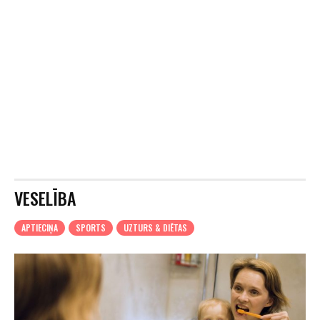
VESELĪBA
APTIECIŅA
SPORTS
UZTURS & DIĒTAS