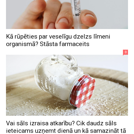
Kā rūpēties par veselīgu dzelzs līmeni
organismā? Stāsta farmaceits
0
Vai sāls izraisa atkarību? Cik daudz sāls
ieteicams uzņemt dienā un kā samazināt tā