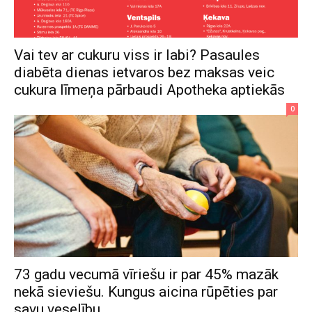
Vai tev ar cukuru viss ir labi? Pasaules
diabēta dienas ietvaros bez maksas veic
cukura līmeņa pārbaudi Apotheka aptiekās
0
73 gadu vecumā vīriešu ir par 45% mazāk
nekā sieviešu. Kungus aicina rūpēties par
savu veselību