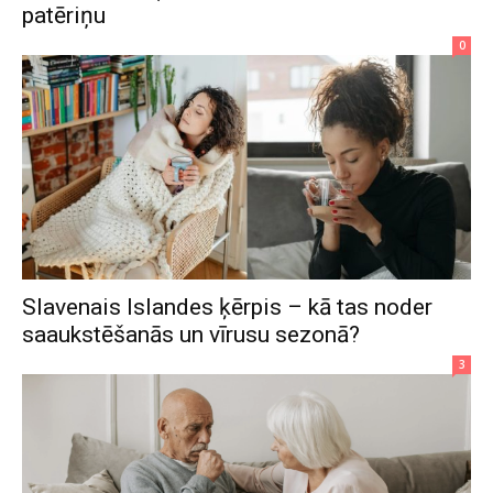
patēriņu
0
Slavenais Islandes ķērpis – kā tas noder
saaukstēšanās un vīrusu sezonā?
3