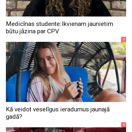
Medicīnas studente: Ikvienam jaunietim
būtu jāzina par CPV
0
Kā veidot veselīgus ieradumus jaunajā
gadā?
0