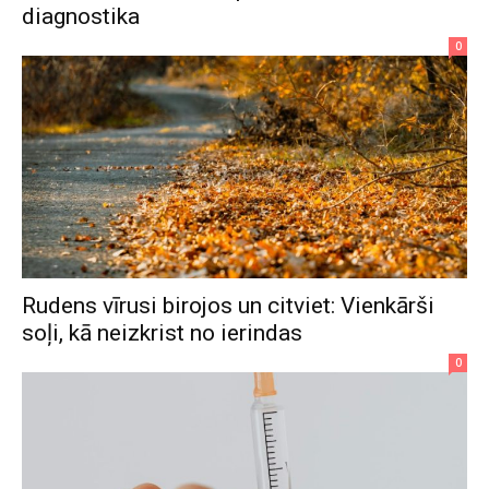
diagnostika
0
Rudens vīrusi birojos un citviet: Vienkārši
soļi, kā neizkrist no ierindas
0