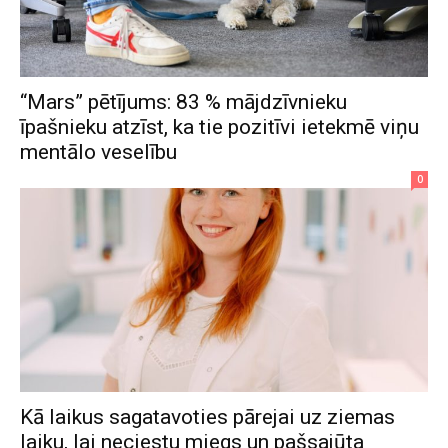
“Mars” pētījums: 83 % mājdzīvnieku
īpašnieku atzīst, ka tie pozitīvi ietekmē viņu
mentālo veselību
0
Kā laikus sagatavoties pārejai uz ziemas
laiku, lai neciestu miegs un pašsajūta