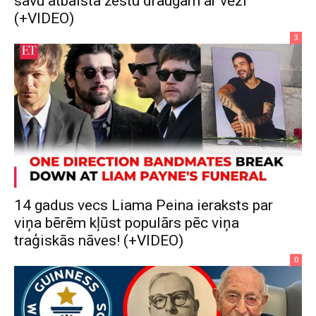
savu atbalsta žestu draugam ar vēzi
(+VIDEO)
3
14 gadus vecs Liama Peina ieraksts par
viņa bērēm kļūst populārs pēc viņa
traģiskās nāves! (+VIDEO)
0