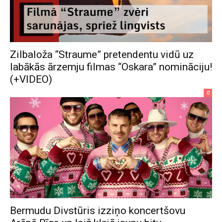
Zilbaloža “Straume” pretendentu vidū uz
labākās ārzemju filmas “Oskara” nomināciju!
(+VIDEO)
0
Bermudu Divstūris izziņo koncertšovu