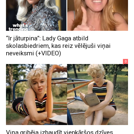
“Ir jāturpina”: Lady Gaga atbild
skolasbiedriem, kas reiz vēlējuši viņai
neveiksmi (+VIDEO)
0
Viņa gribēja izbaudīt vienkāršos dzīves