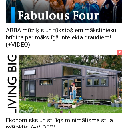
ABBA mūziķis un tūkstošiem mākslinieku
brīdina par mākslīgā intelekta draudiem!
(+VIDEO)
0
Ekonomisks un stilīgs minimālisma stila
mājoklis! (+VIDEO)