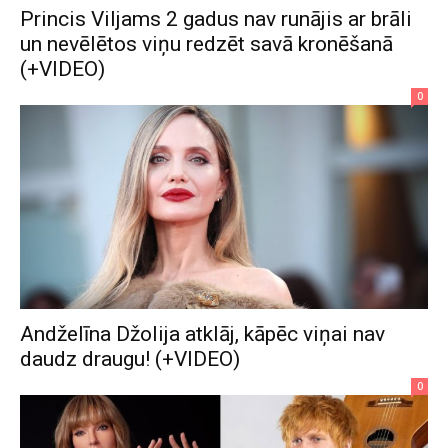
Princis Viljams 2 gadus nav runājis ar brāli
un nevēlētos viņu redzēt savā kronēšanā
(+VIDEO)
0
Andželīna Džolija atklāj, kāpēc viņai nav
daudz draugu! (+VIDEO)
0