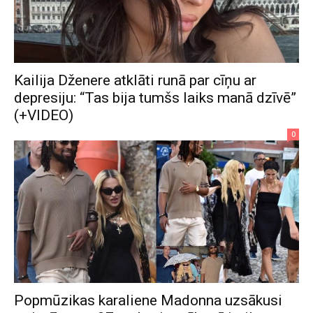
Kailija Dženere atklāti runā par cīņu ar
depresiju: “Tas bija tumšs laiks manā dzīvē”
(+VIDEO)
0
Popmūzikas karaliene Madonna uzsākusi