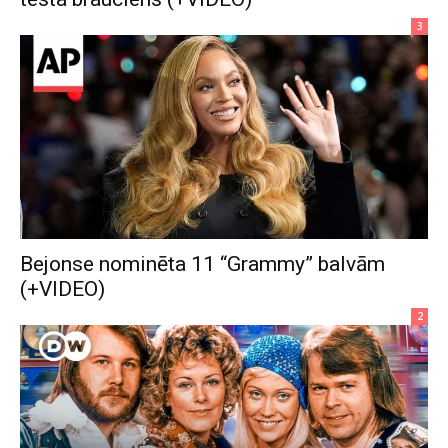
3
Bejonse nominēta 11 “Grammy” balvām
(+VIDEO)
2