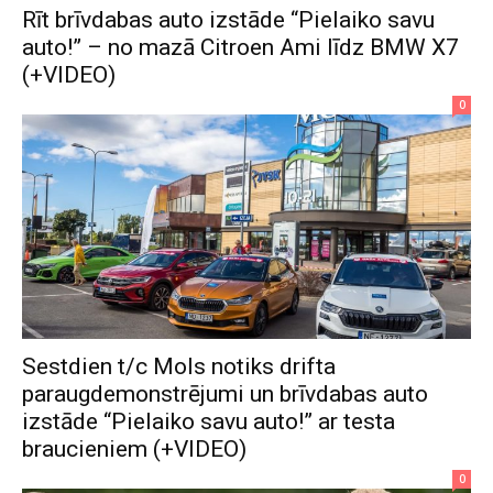
Rīt brīvdabas auto izstāde “Pielaiko savu
auto!” – no mazā Citroen Ami līdz BMW X7
(+VIDEO)
0
Sestdien t/c Mols notiks drifta
paraugdemonstrējumi un brīvdabas auto
izstāde “Pielaiko savu auto!” ar testa
braucieniem (+VIDEO)
0