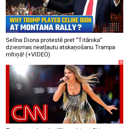
Selīna Diona protestē pret “Titānika”
dziesmas neatļautu atskaņošanu Trampa
mītiņā! (+VIDEO)
0