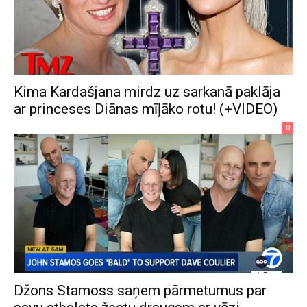
Kima Kardašjana mirdz uz sarkanā paklāja
ar princeses Diānas mīļāko rotu! (+VIDEO)
0
Džons Stamoss saņem pārmetumus par