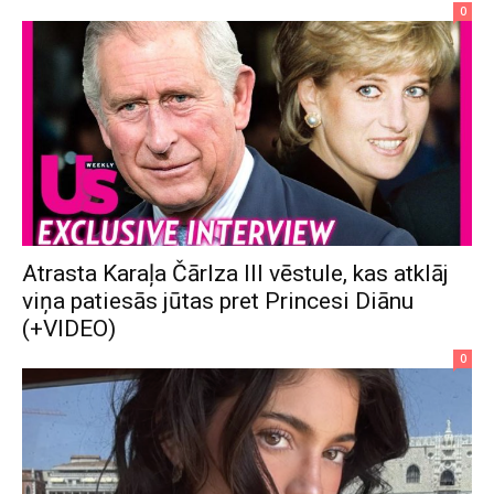
0
Atrasta Karaļa Čārlza III vēstule, kas atklāj
viņa patiesās jūtas pret Princesi Diānu
(+VIDEO)
0