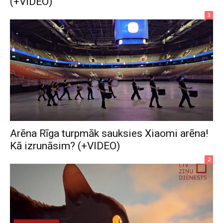
(+VIDEO)
3
Arēna Rīga turpmāk sauksies Xiaomi arēna!
Kā izrunāsim? (+VIDEO)
2