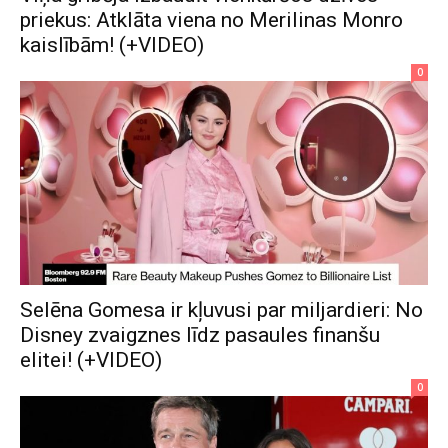
priekus: Atklāta viena no Merilinas Monro
kaislībām! (+VIDEO)
0
Selēna Gomesa ir kļuvusi par miljardieri: No
Disney zvaigznes līdz pasaules finanšu
elitei! (+VIDEO)
0