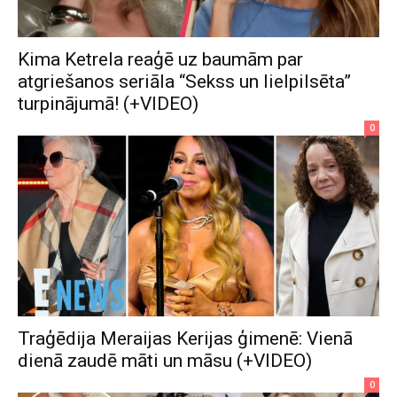
Kima Ketrela reaģē uz baumām par
atgriešanos seriāla “Sekss un lielpilsēta”
turpinājumā! (+VIDEO)
0
Traģēdija Meraijas Kerijas ģimenē: Vienā
dienā zaudē māti un māsu (+VIDEO)
0