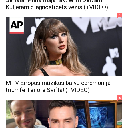
Seriāla “Pilna māja” aktierim Deivam
Kuljēram diagnosticēts vēzis (+VIDEO)
1
MTV Eiropas mūzikas balvu ceremonijā
triumfē Teilore Svifta! (+VIDEO)
0