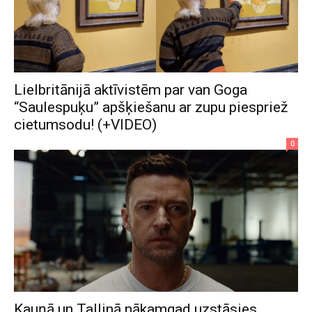
Lielbritānijā aktīvistēm par van Goga
“Saulespuķu” apšķiešanu ar zupu piespriež
cietumsodu! (+VIDEO)
0
Kauņā un Tallinā nākamgad uzstāsies