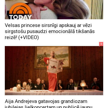
Velsas princese sirsnīgi apskauj ar vēzi
sirgstošu pusaudzi emocionālā tikšanās
reizē! (+VIDEO)
0
Aija Andrejeva gatavojas grandiozam
jubilejas lielkoncertam un publicē jaunu