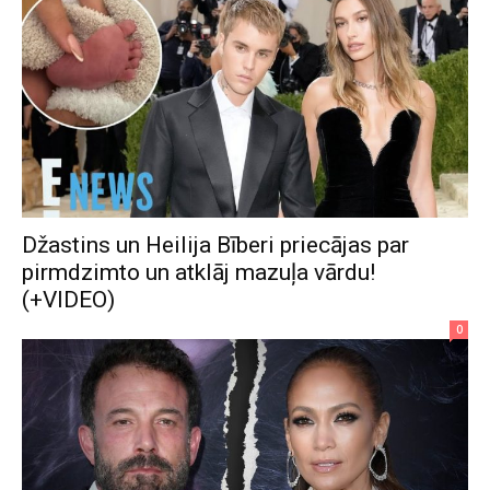
Džastins un Heilija Bīberi priecājas par
pirmdzimto un atklāj mazuļa vārdu!
(+VIDEO)
0