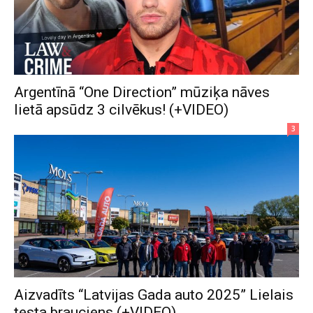
Argentīnā “One Direction” mūziķa nāves
lietā apsūdz 3 cilvēkus! (+VIDEO)
3
Aizvadīts “Latvijas Gada auto 2025” Lielais
testa brauciens (+VIDEO)