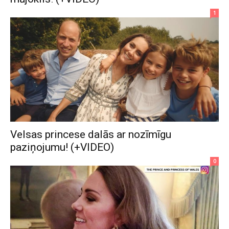
1
Velsas princese dalās ar nozīmīgu
paziņojumu! (+VIDEO)
0