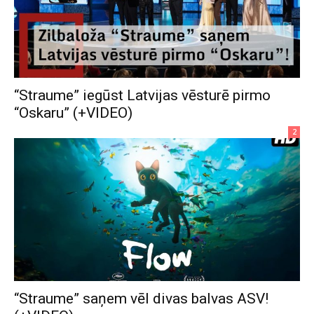
“Straume” iegūst Latvijas vēsturē pirmo
“Oskaru” (+VIDEO)
2
“Straume” saņem vēl divas balvas ASV!