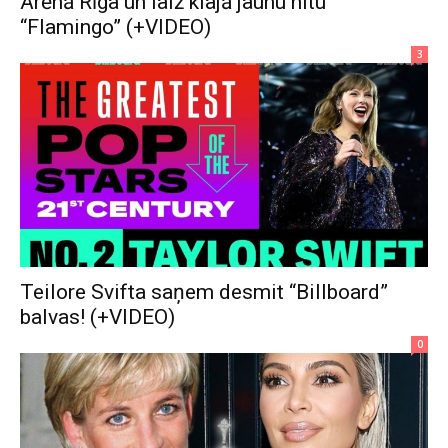
Arēnā Rīga un laiž klajā jaunu hitu
“Flamingo” (+VIDEO)
3
Teilore Svifta saņem desmit “Billboard”
balvas! (+VIDEO)
0