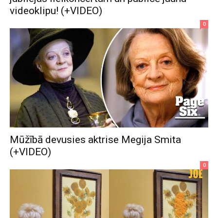
videoklipu! (+VIDEO)
0
Mūžībā devusies aktrise Megija Smita
(+VIDEO)
0