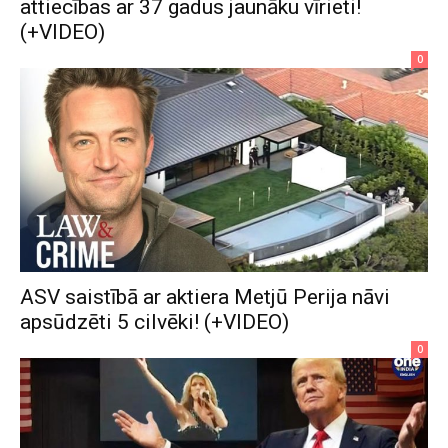
attiecības ar 37 gadus jaunāku vīrieti!
(+VIDEO)
0
ASV saistībā ar aktiera Metjū Perija nāvi
apsūdzēti 5 cilvēki! (+VIDEO)
0