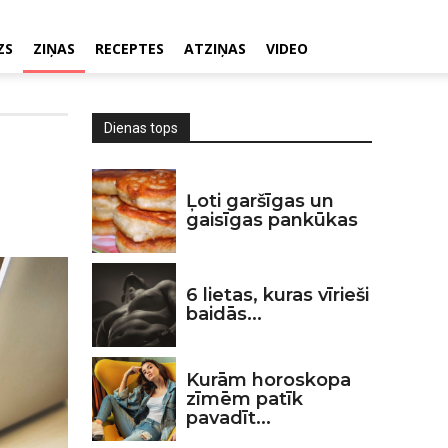
ZS
ZIŅAS
RECEPTES
ATZIŅAS
VIDEO
Dienas tops
Ļoti garšīgas un
gaisīgas pankūkas
6 lietas, kuras vīrieši
baidās...
Kurām horoskopa
zīmēm patīk
pavadīt...