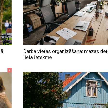
sā
Darba vietas organizēšana: mazas det
liela ietekme
0