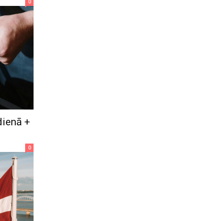
0
dienā +
0