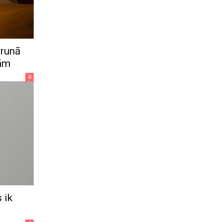
erunā
mām
0
 ik