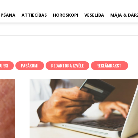
OPŠANA
ATTIECĪBAS
HOROSKOPI
VESELĪBA
MĀJA & DĀR
URSI
PASĀKUMI
REDAKTORA IZVĒLE
REKLĀMRAKSTI