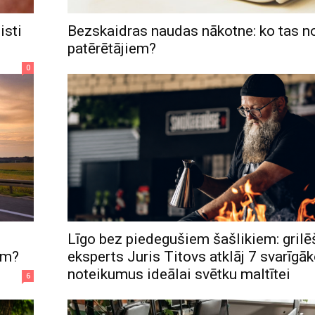
isti
Bezskaidras naudas nākotne: ko tas 
patērētājiem?
0
Līgo bez piedegušiem šašlikiem: gril
iem?
eksperts Juris Titovs atklāj 7 svarīgā
noteikumus ideālai svētku maltītei
6