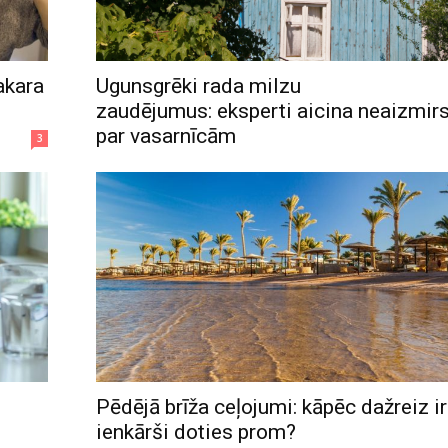
akara
Ugunsgrēki rada milzu
zaudējumus: eksperti aicina neaizmirst
par vasarnīcām
3
Pēdējā brīža ceļojumi: kāpēc dažreiz ir
ienkārši doties prom?