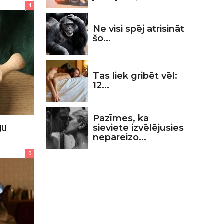
4
Ne visi spēj atrisināt
šo...
Tas liek gribēt vēl:
12...
Pazīmes, ka
gu
sieviete izvēlējusies
nepareizo...
0