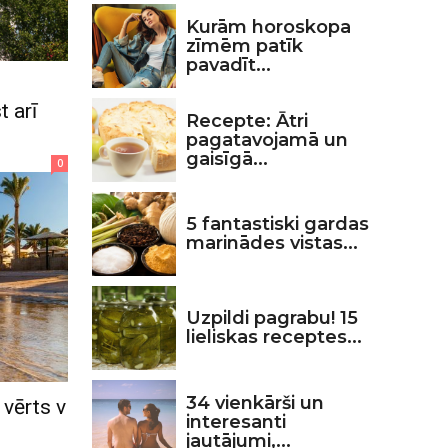
Kurām horoskopa
zīmēm patīk
pavadīt...
 arī
Recepte: Ātri
pagatavojamā un
gaisīgā...
0
5 fantastiski gardas
marinādes vistas...
Uzpildi pagrabu! 15
lieliskas receptes...
34 vienkārši un
 vērts v
interesanti
jautājumi,...