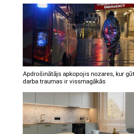
Apdrošinātājs apkopojis nozares, kur gū
darba traumas ir vissmagākās