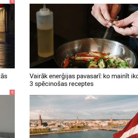
0
tās
Vairāk enerģijas pavasarī: ko mainīt ik
3 spēcinošas receptes
0