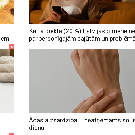
Katra piektā (20 %) Latvijas ģimene n
riem
par personīgajām sajūtām un problē
0
Ādas aizsardzība – neatņemams solis
dienu