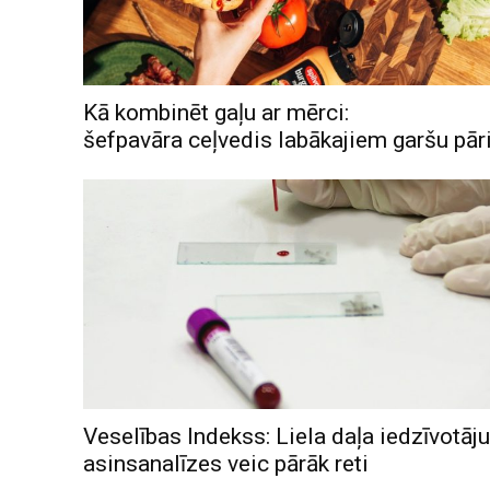
Kā kombinēt gaļu ar mērci:
šefpavāra ceļvedis labākajiem garšu pā
Veselības Indekss: Liela daļa iedzīvotāju
asinsanalīzes veic pārāk reti