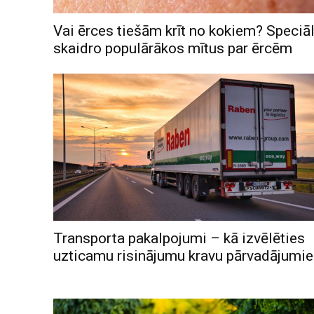
Vai ērces tiešām krīt no kokiem? Speciāl
skaidro populārākos mītus par ērcēm
Transporta pakalpojumi – kā izvēlēties
uzticamu risinājumu kravu pārvadājum