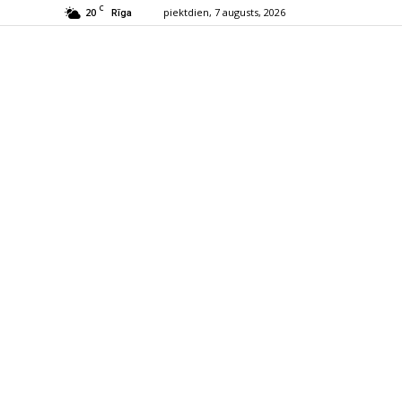
C
20
piektdien, 7 augusts, 2026
Rīga