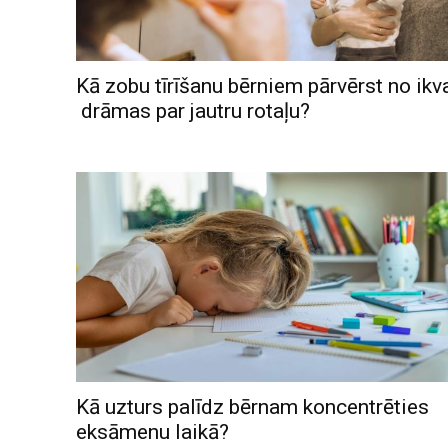
Kā zobu tīrīšanu bērniem pārvērst no ikv
drāmas par jautru rotaļu?
Kā uzturs palīdz bērnam koncentrēties
eksāmenu laikā?