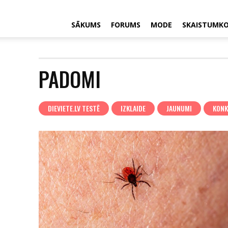
SĀKUMS
FORUMS
MODE
SKAISTUMK
PADOMI
DIEVIETE.LV TESTĒ
IZKLAIDE
JAUNUMI
KONK