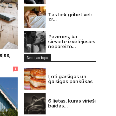
Tas liek gribēt vēl:
12...
Pazīmes, ka
sieviete izvēlējusies
nepareizo...
aļas,
Nedeļas tops
5
Ļoti garšīgas un
gaisīgas pankūkas
6 lietas, kuras vīrieši
baidās...