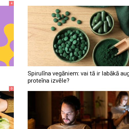
4
Spirulīna vegāniem: vai tā ir labākā au
u
proteīna izvēle?
0