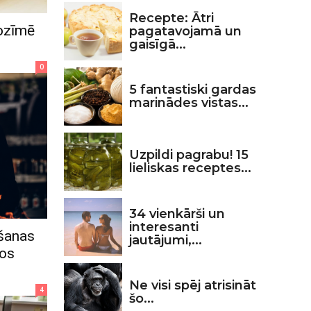
Recepte: Ātri
nozīmē
pagatavojamā un
gaisīgā...
0
5 fantastiski gardas
marinādes vistas...
Uzpildi pagrabu! 15
lieliskas receptes...
34 vienkārši un
interesanti
ēšanas
jautājumi,...
kos
Ne visi spēj atrisināt
4
šo...