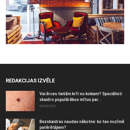
REDAKCIJAS IZVĒLE
Vai ērces tiešām krīt no kokiem? Speciālisti
skaidro populārākos mītus par...
06/08/2026
Bezskaidras naudas nākotne: ko tas nozīmē
patērētājiem?