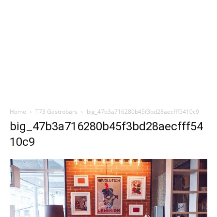
Home
T73 Gastrobārs
big_47b3a716280b45f3bd28aecfff5410c9
big_47b3a716280b45f3bd28aecfff54
10c9