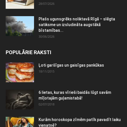
28/07/2026
Plašs ugunsgrēks noliktavā Rīgā – slēgta
satiksme un izsludināta augstākā
bīstamības...
30/06/2026
POPULĀRIE RAKSTI
Ļoti garšīgas un gaisīgas pankūkas
18/11/2015
6 lietas, kuras vīrieši baidās lūgt savām
mīļotajām guļamistabā!
02/07/2018
Kurām horoskopa zīmēm patīk pavadīt laiku
vienatnē?