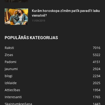
Kurām horoskopa zīmēm patīk pavadīt laiku
vienatnē?
11/09/2019
POPULĀRĀS KATEGORIJAS
Raksti
7016
Ziņas
5322
Padomi
4151
Jaunumi
2924
blogi
2234
Izklaide
2025
Attiecības
1954
Interesanti
1765
Skaistumkopšana
1443