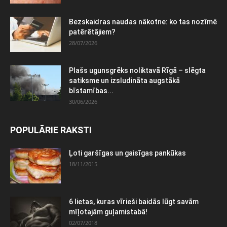
Bezskaidras naudas nākotne: ko tas nozīmē
patērētājiem?
28/07/2026
Plašs ugunsgrēks noliktavā Rīgā – slēgta
satiksme un izsludināta augstākā
bīstamības...
30/06/2026
POPULĀRIE RAKSTI
Ļoti garšīgas un gaisīgas pankūkas
18/11/2015
6 lietas, kuras vīrieši baidās lūgt savām
mīļotajām guļamistabā!
02/07/2018