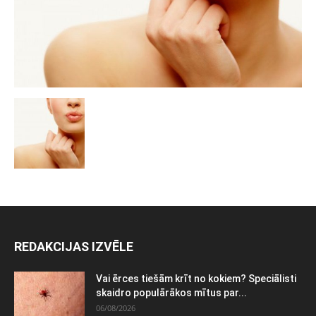
REDAKCIJAS IZVĒLE
Vai ērces tiešām krīt no kokiem? Speciālisti
skaidro populārākos mītus par...
06/08/2026