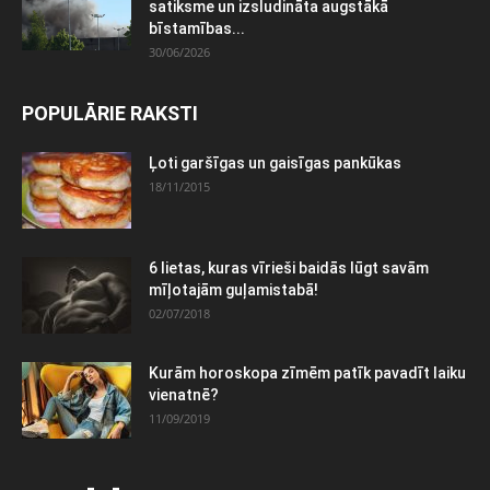
satiksme un izsludināta augstākā
bīstamības...
30/06/2026
POPULĀRIE RAKSTI
Ļoti garšīgas un gaisīgas pankūkas
18/11/2015
6 lietas, kuras vīrieši baidās lūgt savām
mīļotajām guļamistabā!
02/07/2018
Kurām horoskopa zīmēm patīk pavadīt laiku
vienatnē?
11/09/2019