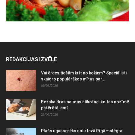
REDAKCIJAS IZVĒLE
Vai ērces tiešām krīt no kokiem? Speciālisti
skaidro populārākos mītus par...
06/08/2026
Bezskaidras naudas nākotne: ko tas nozīmē
patērētājiem?
28/07/2026
Plašs ugunsgrēks noliktavā Rīgā – slēgta