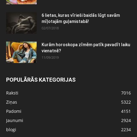
6 lietas, kuras vīrieši baidās lūgt savām
mīļotajām guļamistabā!
02/07/2018
Kurām horoskopa zīmēm patīk pavadīt laiku
vienatnē?
11/09/2019
POPULĀRĀS KATEGORIJAS
Raksti
7016
Ziņas
5322
Padomi
4151
Jaunumi
2924
blogi
2234