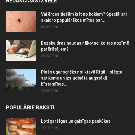
REDAKCIJAS IZVĒLE
Vai ērces tiešām krīt no kokiem? Speciālisti
skaidro populārākos mītus par...
06/08/2026
Bezskaidras naudas nākotne: ko tas nozīmē
patērētājiem?
28/07/2026
Plašs ugunsgrēks noliktavā Rīgā – slēgta
satiksme un izsludināta augstākā
bīstamības...
30/06/2026
POPULĀRIE RAKSTI
Ļoti garšīgas un gaisīgas pankūkas
18/11/2015