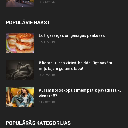
30/06/2026
POPULĀRIE RAKSTI
Ļoti garšīgas un gaisīgas pankūkas
18/11/2015
6 lietas, kuras vīrieši baidās lūgt savām
mīļotajām guļamistabā!
02/07/2018
Kurām horoskopa zīmēm patīk pavadīt laiku
vienatnē?
11/09/2019
POPULĀRĀS KATEGORIJAS