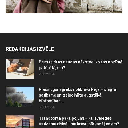
REDAKCIJAS IZVĒLE
Bezskaidras naudas nākotne: ko tas nozīmē
patērētājiem?
28/07/2026
Plašs ugunsgrēks noliktavā Rīgā – slēgta
satiksme un izsludināta augstākā
bīstamības...
30/06/2026
Transporta pakalpojumi – kā izvēlēties
uzticamu risinājumu kravu pārvadājumiem?