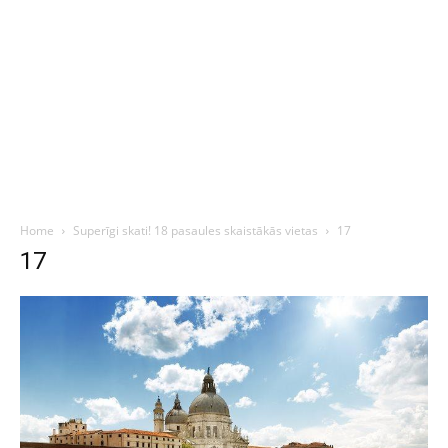
Home
Superīgi skati! 18 pasaules skaistākās vietas
17
17