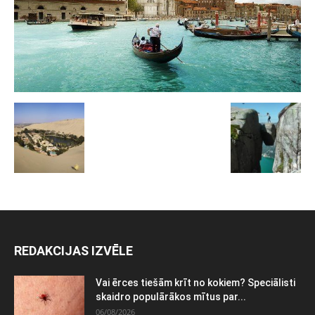
REDAKCIJAS IZVĒLE
Vai ērces tiešām krīt no kokiem? Speciālisti
skaidro populārākos mītus par...
06/08/2026