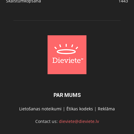
Skaistumkopšana
1443
PAR MUMS
Lietošanas noteikumi
|
Ētikas kodeks
|
Reklāma
Contact us:
dieviete@dieviete.lv