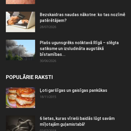
Bezskaidras naudas nākotne: ko tas nozīmē
patērētājiem?
28/07/2026
Plašs ugunsgrēks noliktavā Rīgā – slēgta
satiksme un izsludināta augstākā
bīstamības...
30/06/2026
POPULĀRIE RAKSTI
Ļoti garšīgas un gaisīgas pankūkas
18/11/2015
6 lietas, kuras vīrieši baidās lūgt savām
mīļotajām guļamistabā!
02/07/2018