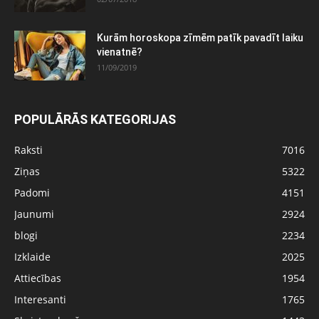
Kurām horoskopa zīmēm patīk pavadīt laiku
vienatnē?
11/09/2019
POPULĀRĀS KATEGORIJAS
Raksti
7016
Ziņas
5322
Padomi
4151
Jaunumi
2924
blogi
2234
Izklaide
2025
Attiecības
1954
Interesanti
1765