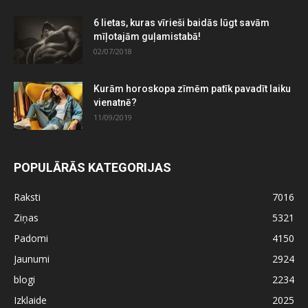
6 lietas, kuras vīrieši baidās lūgt savām
mīļotajām guļamistabā!
02/07/2018
Kurām horoskopa zīmēm patīk pavadīt laiku
vienatnē?
11/09/2019
POPULĀRĀS KATEGORIJAS
Raksti
7016
Ziņas
5321
Padomi
4150
Jaunumi
2924
blogi
2234
Izklaide
2025