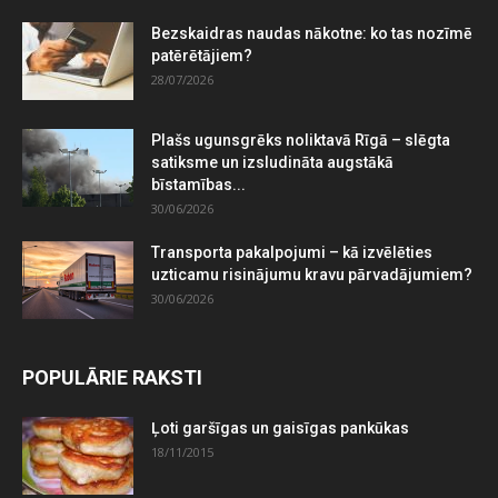
Bezskaidras naudas nākotne: ko tas nozīmē
patērētājiem?
28/07/2026
Plašs ugunsgrēks noliktavā Rīgā – slēgta
satiksme un izsludināta augstākā
bīstamības...
30/06/2026
Transporta pakalpojumi – kā izvēlēties
uzticamu risinājumu kravu pārvadājumiem?
30/06/2026
POPULĀRIE RAKSTI
Ļoti garšīgas un gaisīgas pankūkas
18/11/2015