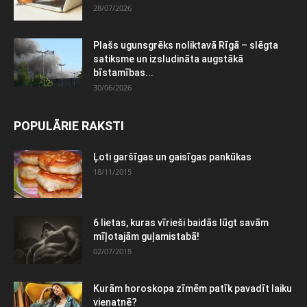
28/07/2026
Plašs ugunsgrēks noliktavā Rīgā – slēgta
satiksme un izsludināta augstākā
bīstamības...
30/06/2026
POPULĀRIE RAKSTI
Ļoti garšīgas un gaisīgas pankūkas
18/11/2015
6 lietas, kuras vīrieši baidās lūgt savām
mīļotajām guļamistabā!
02/07/2018
Kurām horoskopa zīmēm patīk pavadīt laiku
vienatnē?