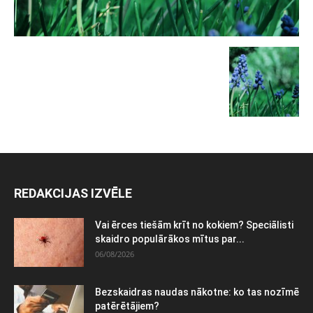
REDAKCIJAS IZVĒLE
Vai ērces tiešām krīt no kokiem? Speciālisti
skaidro populārākos mītus par...
06/08/2026
Bezskaidras naudas nākotne: ko tas nozīmē
patērētājiem?