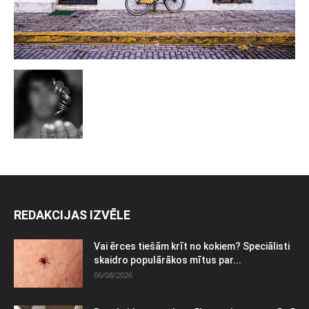
REDAKCIJAS IZVĒLE
Vai ērces tiešām krīt no kokiem? Speciālisti
skaidro populārākos mītus par...
06/08/2026