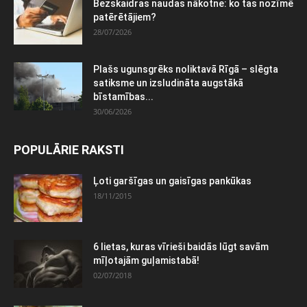
Bezskaidras naudas nākotne: ko tas nozīmē
patērētājiem?
28/07/2026
Plašs ugunsgrēks noliktavā Rīgā – slēgta
satiksme un izsludināta augstākā
bīstamības...
30/06/2026
POPULĀRIE RAKSTI
Ļoti garšīgas un gaisīgas pankūkas
18/11/2015
6 lietas, kuras vīrieši baidās lūgt savām
mīļotajām guļamistabā!
02/07/2018