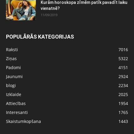
Kurām horoskopa zīmēm patīk pavadīt laiku
vienatnē?
11/09/2019
POPULĀRĀS KATEGORIJAS
Raksti
7016
Ziņas
5322
Padomi
4151
Jaunumi
2924
blogi
2234
Izklaide
2025
Attiecības
1954
Interesanti
1765
Skaistumkopšana
1443