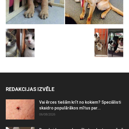
REDAKCIJAS IZVĒLE
Vai ērces tiešām krīt no kokiem? Speciālisti
skaidro populārākos mītus par...
06/08/2026