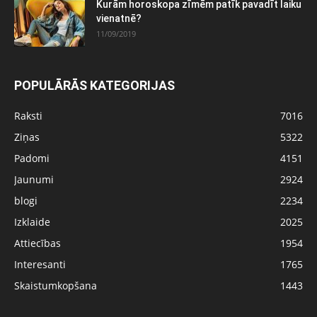
Kurām horoskopa zīmēm patīk pavadīt laiku
vienatnē?
11/09/2019
POPULĀRĀS KATEGORIJAS
Raksti
7016
Ziņas
5322
Padomi
4151
Jaunumi
2924
blogi
2234
Izklaide
2025
Attiecības
1954
Interesanti
1765
Skaistumkopšana
1443