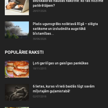
Bezskaidras naudas nākotne: ko tas nozīmē
patērētājiem?
28/07/2026
Plašs ugunsgrēks noliktavā Rīgā – slēgta
satiksme un izsludināta augstākā
bīstamības...
30/06/2026
POPULĀRIE RAKSTI
Ļoti garšīgas un gaisīgas pankūkas
18/11/2015
6 lietas, kuras vīrieši baidās lūgt savām
mīļotajām guļamistabā!
02/07/2018