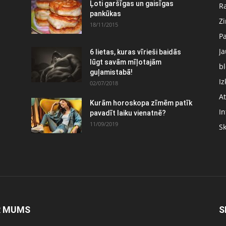
Ļoti garšīgas un gaisīgas
Ra
pankūkas
Z
18/11/2015
P
J
6 lietas, kuras vīrieši baidās
:
lūgt savām mīļotajām
bl
guļamistabā!
Iz
02/07/2018
At
Kurām horoskopa zīmēm patīk
In
pavadīt laiku vienatnē?
11/09/2019
S
R MUMS
S