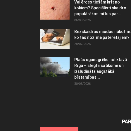
Vai ērces tiešām krīt no
kokiem? Speciālisti skaidro
populārākos mītus par...
06/08/2026
Bezskaidras naudas nākotne
ko tas nozīmē patērētājiem?
28/07/2026
Plašs ugunsgrēks noliktavā
Rīgā – slēgta satiksme un
izsludināta augstākā
bīstamības...
30/06/2026
PA