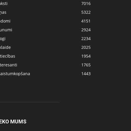
ksti
7016
iņas
5322
adomi
4151
aunumi
2924
ogi
2234
klaide
2025
tiecības
1954
teresanti
1765
kaistumkopšana
1443
EKO MUMS