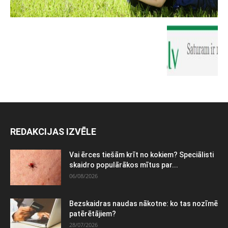
REDAKCIJAS IZVĒLE
Vai ērces tiešām krīt no kokiem? Speciālisti
skaidro populārākos mītus par...
06/08/2026
Bezskaidras naudas nākotne: ko tas nozīmē
patērētājiem?
28/07/2026