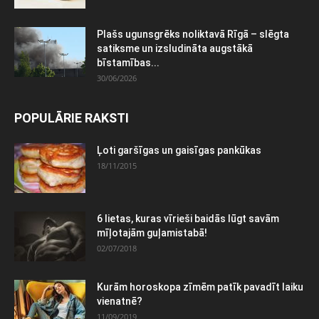
Plašs ugunsgrēks noliktavā Rīgā – slēgta
satiksme un izsludināta augstākā
bīstamības...
30/06/2026
POPULĀRIE RAKSTI
Ļoti garšīgas un gaisīgas pankūkas
18/11/2015
6 lietas, kuras vīrieši baidās lūgt savām
mīļotajām guļamistabā!
02/07/2018
Kurām horoskopa zīmēm patīk pavadīt laiku
vienatnē?
11/09/2019