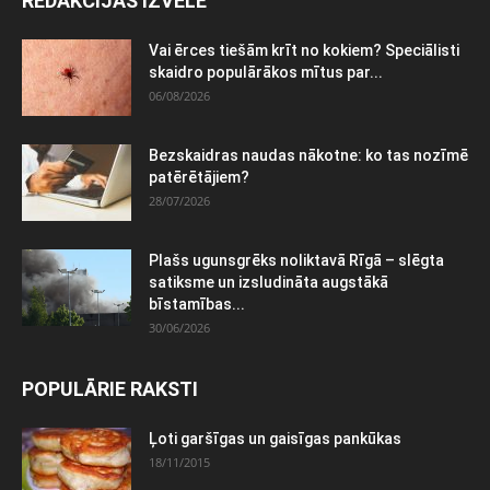
REDAKCIJAS IZVĒLE
Vai ērces tiešām krīt no kokiem? Speciālisti
skaidro populārākos mītus par...
06/08/2026
Bezskaidras naudas nākotne: ko tas nozīmē
patērētājiem?
28/07/2026
Plašs ugunsgrēks noliktavā Rīgā – slēgta
satiksme un izsludināta augstākā
bīstamības...
30/06/2026
POPULĀRIE RAKSTI
Ļoti garšīgas un gaisīgas pankūkas
18/11/2015