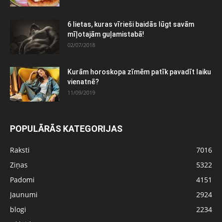
6 lietas, kuras vīrieši baidās lūgt savām
mīļotajām guļamistabā!
02/07/2018
Kurām horoskopa zīmēm patīk pavadīt laiku
vienatnē?
11/09/2019
POPULĀRĀS KATEGORIJAS
Raksti
7016
Ziņas
5322
Padomi
4151
Jaunumi
2924
blogi
2234