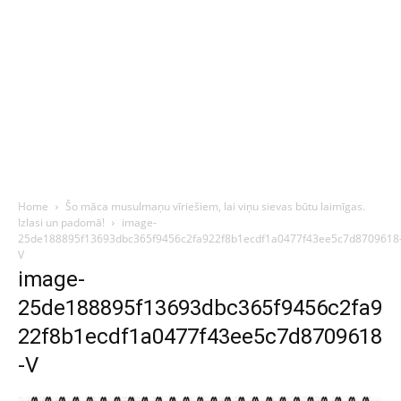
Home
Šo māca musulmaņu vīriešiem, lai viņu sievas būtu laimīgas.
Izlasi un padomā!
image-
25de188895f13693dbc365f9456c2fa922f8b1ecdf1a0477f43ee5c7d8709618
V
image-
25de188895f13693dbc365f9456c2fa9
22f8b1ecdf1a0477f43ee5c7d8709618
-V