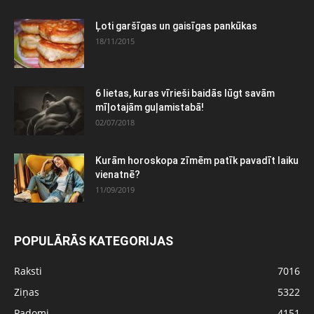
Ļoti garšīgas un gaisīgas pankūkas
18/11/2015
6 lietas, kuras vīrieši baidās lūgt savām
mīļotajām guļamistabā!
02/07/2018
Kurām horoskopa zīmēm patīk pavadīt laiku
vienatnē?
11/09/2019
POPULĀRĀS KATEGORIJAS
Raksti
7016
Ziņas
5322
Padomi
4151