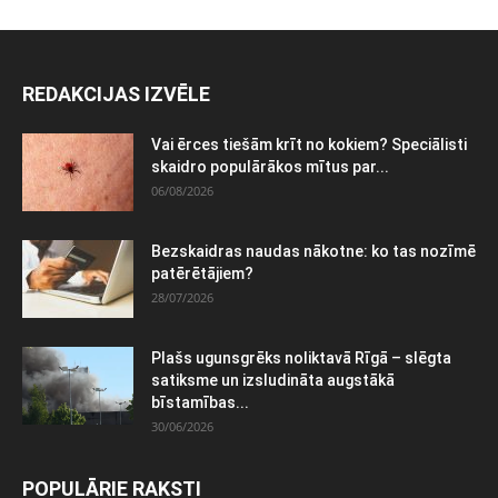
REDAKCIJAS IZVĒLE
Vai ērces tiešām krīt no kokiem? Speciālisti
skaidro populārākos mītus par...
06/08/2026
Bezskaidras naudas nākotne: ko tas nozīmē
patērētājiem?
28/07/2026
Plašs ugunsgrēks noliktavā Rīgā – slēgta
satiksme un izsludināta augstākā
bīstamības...
30/06/2026
POPULĀRIE RAKSTI