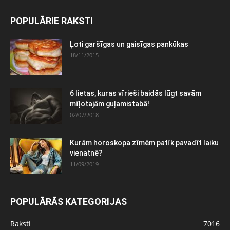
POPULĀRIE RAKSTI
Ļoti garšīgas un gaisīgas pankūkas
18/11/2015
6 lietas, kuras vīrieši baidās lūgt savām
mīļotajām guļamistabā!
02/07/2018
Kurām horoskopa zīmēm patīk pavadīt laiku
vienatnē?
11/09/2019
POPULĀRĀS KATEGORIJAS
Raksti
7016