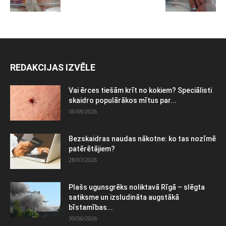
REDAKCIJAS IZVĒLE
Vai ērces tiešām krīt no kokiem? Speciālisti
skaidro populārākos mītus par...
06/08/2026
Bezskaidras naudas nākotne: ko tas nozīmē
patērētājiem?
28/07/2026
Plašs ugunsgrēks noliktavā Rīgā – slēgta
satiksme un izsludināta augstākā
bīstamības...
30/06/2026