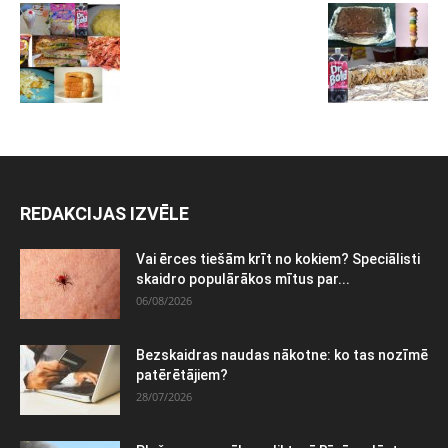
REDAKCIJAS IZVĒLE
Vai ērces tiešām krīt no kokiem? Speciālisti
skaidro populārākos mītus par...
06/08/2026
Bezskaidras naudas nākotne: ko tas nozīmē
patērētājiem?
28/07/2026