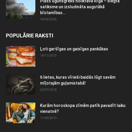
Plašs ugunsgrēks noliktavā Rīgā – slēgta
satiksme un izsludināta augstākā
bīstamības...
30/06/2026
POPULĀRIE RAKSTI
Ļoti garšīgas un gaisīgas pankūkas
18/11/2015
6 lietas, kuras vīrieši baidās lūgt savām
mīļotajām guļamistabā!
02/07/2018
Kurām horoskopa zīmēm patīk pavadīt laiku
vienatnē?
11/09/2019