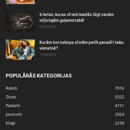
6 lietas, kuras vīrieši baidās lūgt savām
mīļotajām guļamistabā!
02/07/2018
Kurām horoskopa zīmēm patīk pavadīt laiku
vienatnē?
11/09/2019
POPULĀRĀS KATEGORIJAS
Raksti
7016
Ziņas
5322
Padomi
4151
Jaunumi
2924
blogi
2234