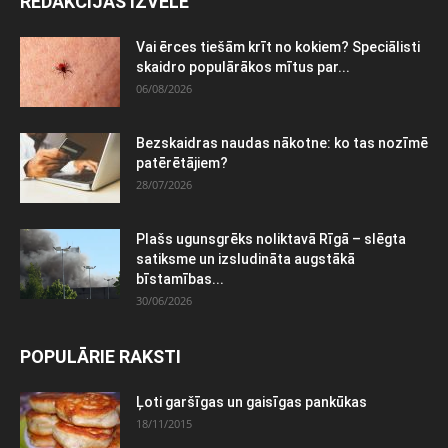
REDAKCIJAS IZVĒLE
Vai ērces tiešām krīt no kokiem? Speciālisti
skaidro populārākos mītus par...
06/08/2026
Bezskaidras naudas nākotne: ko tas nozīmē
patērētājiem?
28/07/2026
Plašs ugunsgrēks noliktavā Rīgā – slēgta
satiksme un izsludināta augstākā
bīstamības...
30/06/2026
POPULĀRIE RAKSTI
Ļoti garšīgas un gaisīgas pankūkas
18/11/2015