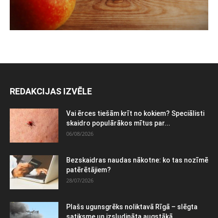
REDAKCIJAS IZVĒLE
Vai ērces tiešām krīt no kokiem? Speciālisti
skaidro populārākos mītus par...
06/08/2026
Bezskaidras naudas nākotne: ko tas nozīmē
patērētājiem?
28/07/2026
Plašs ugunsgrēks noliktavā Rīgā – slēgta
satiksme un izsludināta augstākā