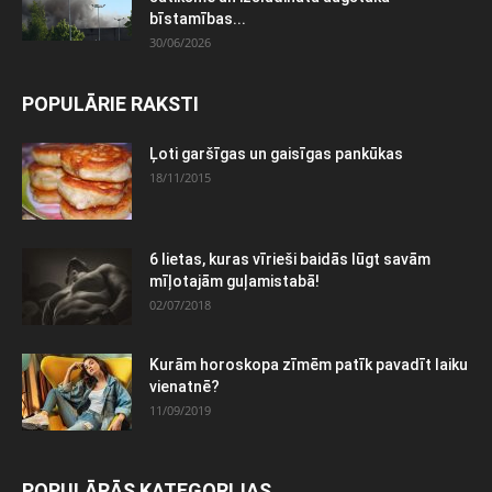
bīstamības...
30/06/2026
POPULĀRIE RAKSTI
Ļoti garšīgas un gaisīgas pankūkas
18/11/2015
6 lietas, kuras vīrieši baidās lūgt savām
mīļotajām guļamistabā!
02/07/2018
Kurām horoskopa zīmēm patīk pavadīt laiku
vienatnē?
11/09/2019
POPULĀRĀS KATEGORIJAS