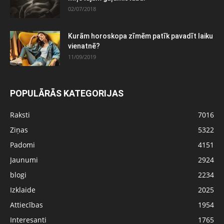
02/07/2018
Kurām horoskopa zīmēm patīk pavadīt laiku
vienatnē?
11/09/2019
POPULĀRĀS KATEGORIJAS
Raksti
7016
Ziņas
5322
Padomi
4151
Jaunumi
2924
blogi
2234
Izklaide
2025
Attiecības
1954
Interesanti
1765