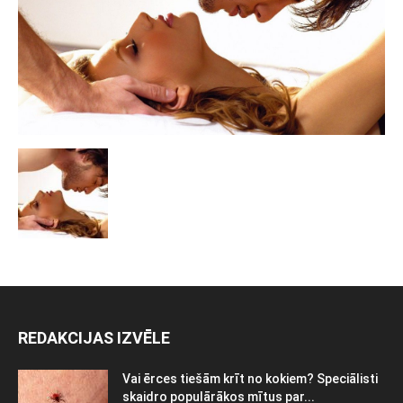
REDAKCIJAS IZVĒLE
Vai ērces tiešām krīt no kokiem? Speciālisti
skaidro populārākos mītus par...