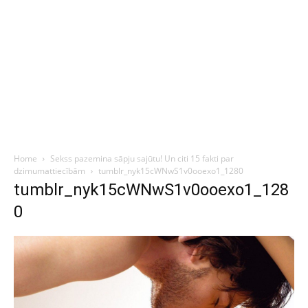
Home
Sekss pazemina sāpju sajūtu! Un citi 15 fakti par
dzimumattiecībām
tumblr_nyk15cWNwS1v0ooexo1_1280
tumblr_nyk15cWNwS1v0ooexo1_128
0