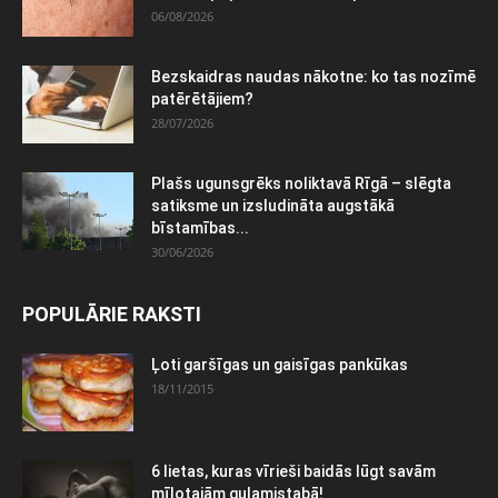
06/08/2026
Bezskaidras naudas nākotne: ko tas nozīmē
patērētājiem?
28/07/2026
Plašs ugunsgrēks noliktavā Rīgā – slēgta
satiksme un izsludināta augstākā
bīstamības...
30/06/2026
POPULĀRIE RAKSTI
Ļoti garšīgas un gaisīgas pankūkas
18/11/2015
6 lietas, kuras vīrieši baidās lūgt savām
mīļotajām guļamistabā!