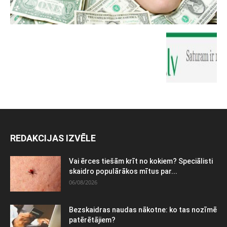
REDAKCIJAS IZVĒLE
Vai ērces tiešām krīt no kokiem? Speciālisti
skaidro populārākos mītus par...
06/08/2026
Bezskaidras naudas nākotne: ko tas nozīmē
patērētājiem?