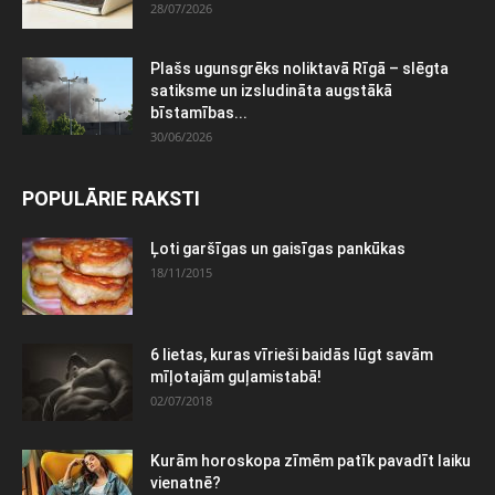
28/07/2026
Plašs ugunsgrēks noliktavā Rīgā – slēgta
satiksme un izsludināta augstākā
bīstamības...
30/06/2026
POPULĀRIE RAKSTI
Ļoti garšīgas un gaisīgas pankūkas
18/11/2015
6 lietas, kuras vīrieši baidās lūgt savām
mīļotajām guļamistabā!
02/07/2018
Kurām horoskopa zīmēm patīk pavadīt laiku
vienatnē?