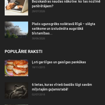
Bezskaidras naudas nākotne: ko tas nozīmē
patērētājiem?
28/07/2026
Plašs ugunsgrēks noliktavā Rīgā – slēgta
satiksme un izsludināta augstākā
bīstamības...
30/06/2026
POPULĀRIE RAKSTI
Ļoti garšīgas un gaisīgas pankūkas
18/11/2015
6 lietas, kuras vīrieši baidās lūgt savām
mīļotajām guļamistabā!
02/07/2018