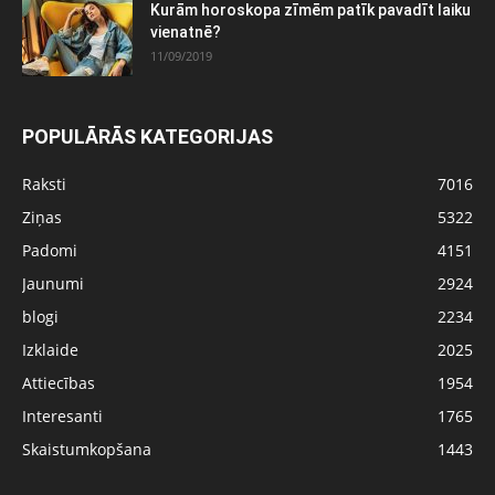
Kurām horoskopa zīmēm patīk pavadīt laiku
vienatnē?
11/09/2019
POPULĀRĀS KATEGORIJAS
Raksti
7016
Ziņas
5322
Padomi
4151
Jaunumi
2924
blogi
2234
Izklaide
2025
Attiecības
1954
Interesanti
1765
Skaistumkopšana
1443