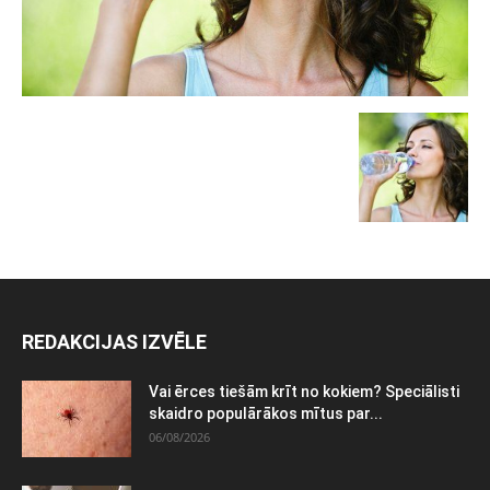
REDAKCIJAS IZVĒLE
Vai ērces tiešām krīt no kokiem? Speciālisti
skaidro populārākos mītus par...
06/08/2026