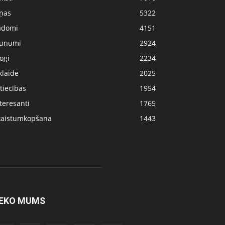
iņas
5322
adomi
4151
aunumi
2924
ogi
2234
klaide
2025
tiecības
1954
teresanti
1765
kaistumkopšana
1443
EKO MUMS