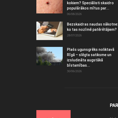
kokiem? Speciālisti skaidro
populārākos mītus par...
06/08/2026
Bezskaidras naudas nākotne
ko tas nozīmē patērētājiem?
28/07/2026
Plašs ugunsgrēks noliktavā
Rīgā – slēgta satiksme un
izsludināta augstākā
bīstamības...
30/06/2026
PA