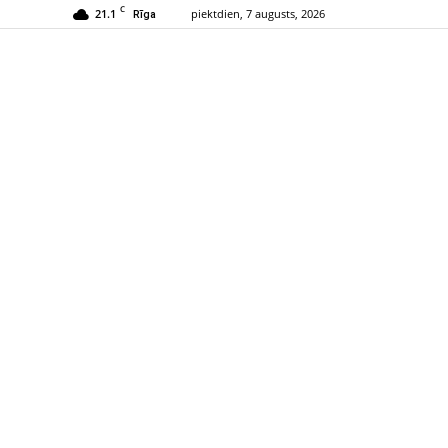
C
21.1
piektdien, 7 augusts, 2026
Rīga