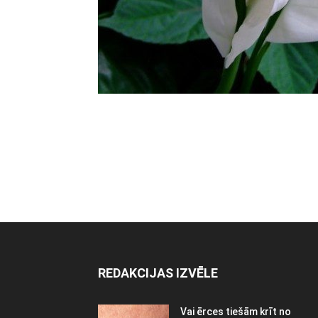
REDAKCIJAS IZVĒLE
Vai ērces tiešām krīt no