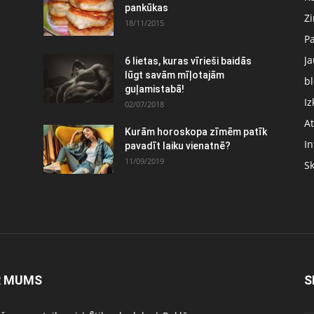
pankūkas
Z
18/11/2015
P
J
6 lietas, kuras vīrieši baidās
:
lūgt savām mīļotajām
bl
guļamistabā!
Iz
02/07/2018
At
Kurām horoskopa zīmēm patīk
In
pavadīt laiku vienatnē?
11/09/2019
S
R MUMS
S