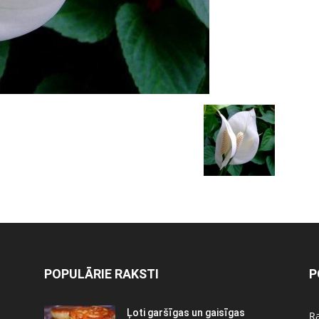
POPULĀRIE RAKSTI
P
Ļoti garšīgas un gaisīgas
Ra