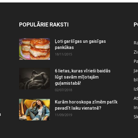
POPULĀRIE RAKSTI
P
:
Ļoti garšīgas un gaisīgas
Ra
pankūkas
Z
18/11/2015
P
J
6 lietas, kuras vīrieši baidās
lūgt savām mīļotajām
bl
guļamistabā!
Iz
02/07/2018
At
Kurām horoskopa zīmēm patīk
In
pavadīt laiku vienatnē?
u
11/09/2019
S