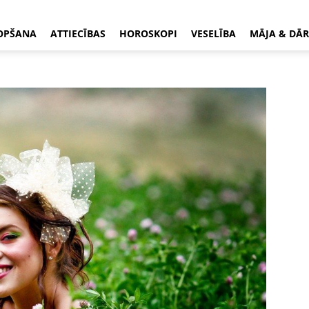
OPŠANA
ATTIECĪBAS
HOROSKOPI
VESELĪBA
MĀJA & DĀR