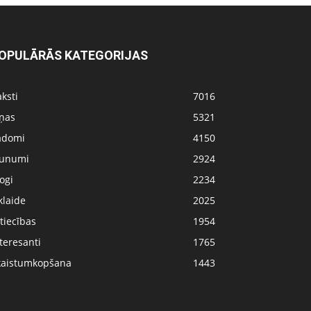
OPULĀRĀS KATEGORIJAS
ksti
7016
iņas
5321
adomi
4150
aunumi
2924
ogi
2234
klaide
2025
tiecības
1954
teresanti
1765
kaistumkopšana
1443