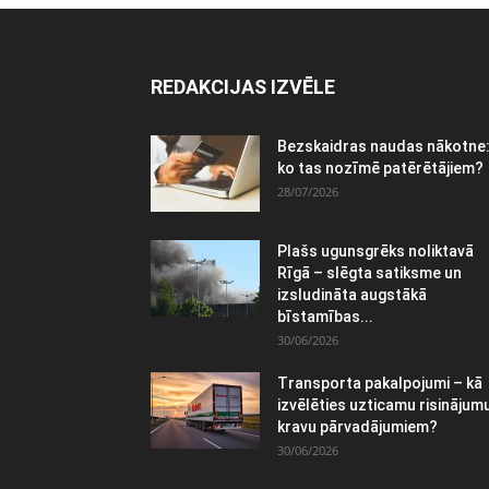
REDAKCIJAS IZVĒLE
Bezskaidras naudas nākotne
ko tas nozīmē patērētājiem?
28/07/2026
Plašs ugunsgrēks noliktavā
Rīgā – slēgta satiksme un
izsludināta augstākā
bīstamības...
30/06/2026
Transporta pakalpojumi – kā
izvēlēties uzticamu risinājum
kravu pārvadājumiem?
30/06/2026