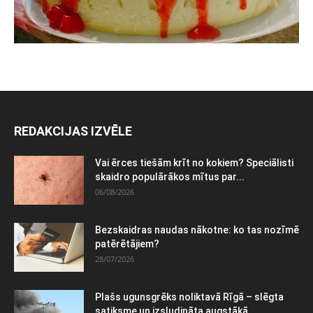
REDAKCIJAS IZVĒLE
Vai ērces tiešām krīt no kokiem? Speciālisti
skaidro populārākos mītus par...
06/08/2026
Bezskaidras naudas nākotne: ko tas nozīmē
patērētājiem?
28/07/2026
Plašs ugunsgrēks noliktavā Rīgā – slēgta
satiksme un izsludināta augstākā