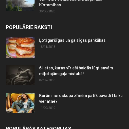
bīstamības...
30/06/2026
POPULĀRIE RAKSTI
Ļoti garšīgas un gaisīgas pankūkas
18/11/2015
6 lietas, kuras vīrieši baidās lūgt savām
mīļotajām guļamistabā!
02/07/2018
Kurām horoskopa zīmēm patīk pavadīt laiku
vienatnē?
11/09/2019
POPULĀRĀS KATEGORIJAS