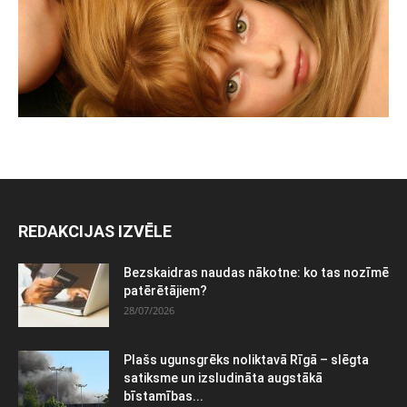
REDAKCIJAS IZVĒLE
Bezskaidras naudas nākotne: ko tas nozīmē
patērētājiem?
28/07/2026
Plašs ugunsgrēks noliktavā Rīgā – slēgta
satiksme un izsludināta augstākā
bīstamības...