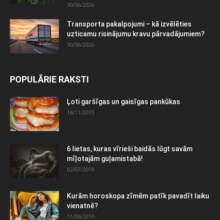
30/06/2026
Transporta pakalpojumi – kā izvēlēties
uzticamu risinājumu kravu pārvadājumiem?
30/06/2026
POPULĀRIE RAKSTI
Ļoti garšīgas un gaisīgas pankūkas
18/11/2015
6 lietas, kuras vīrieši baidās lūgt savām
mīļotajām guļamistabā!
02/07/2018
Kurām horoskopa zīmēm patīk pavadīt laiku
vienatnē?
11/09/2019