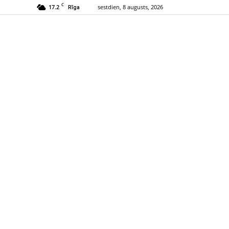
C
17.2
sestdien, 8 augusts, 2026
Rīga