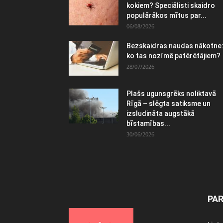
kokiem? Speciālisti skaidro
populārākos mītus par...
06/08/2026
Bezskaidras naudas nākotne
ko tas nozīmē patērētājiem?
28/07/2026
Plašs ugunsgrēks noliktavā
Rīgā – slēgta satiksme un
izsludināta augstākā
bīstamības...
30/06/2026
PA