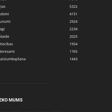
iņas
5322
adomi
4151
aunumi
2924
ogi
2234
klaide
2025
tiecības
1954
teresanti
1765
kaistumkopšana
1443
EKO MUMS