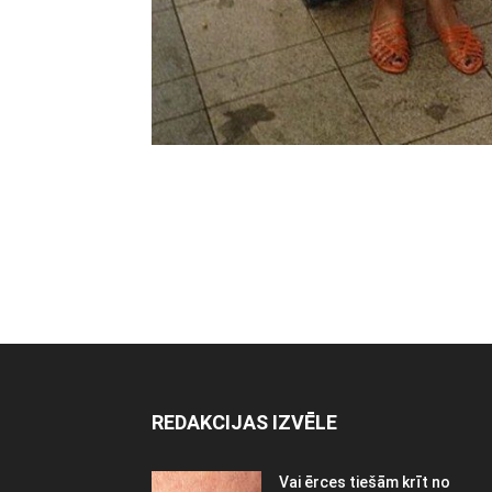
REDAKCIJAS IZVĒLE
Vai ērces tiešām krīt no