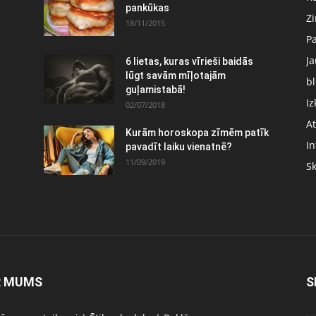
pankūkas
Z
18/11/2015
P
J
6 lietas, kuras vīrieši baidās
:
lūgt savām mīļotajām
bl
guļamistabā!
Iz
02/07/2018
At
Kurām horoskopa zīmēm patīk
In
pavadīt laiku vienatnē?
11/09/2019
S
R MUMS
S