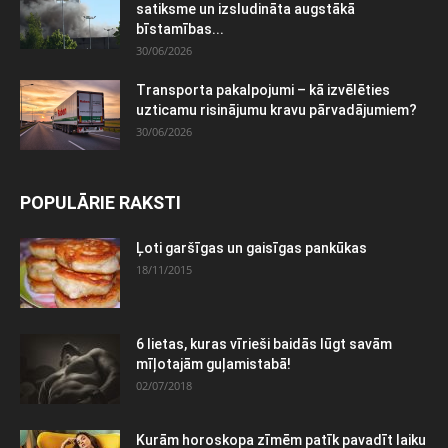
satiksme un izsludināta augstākā
bīstamības...
30/06/2026
Transporta pakalpojumi – kā izvēlēties
uzticamu risinājumu kravu pārvadājumiem?
30/06/2026
POPULĀRIE RAKSTI
Ļoti garšīgas un gaisīgas pankūkas
18/11/2015
6 lietas, kuras vīrieši baidās lūgt savām
mīļotajām guļamistabā!
02/07/2018
Kurām horoskopa zīmēm patīk pavadīt laiku