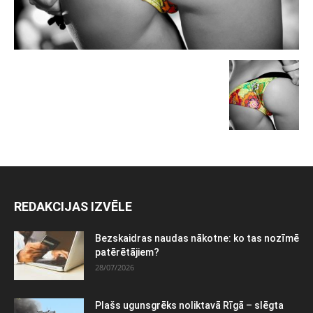
REDAKCIJAS IZVĒLE
Bezskaidras naudas nākotne: ko tas nozīmē
patērētājiem?
28/07/2026
Plašs ugunsgrēks noliktavā Rīgā – slēgta