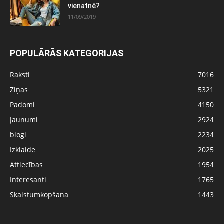
vienatnē?
11/09/2019
POPULĀRĀS KATEGORIJAS
Raksti
7016
Ziņas
5321
Padomi
4150
Jaunumi
2924
blogi
2234
Izklaide
2025
Attiecības
1954
Interesanti
1765
Skaistumkopšana
1443