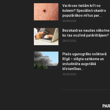
Vai ērces tiešām krīt no
kokiem? Speciālisti skaidro
populārākos mītus par...
06/08/2026
Bezskaidras naudas nākotne
ko tas nozīmē patērētājiem?
28/07/2026
Plašs ugunsgrēks noliktavā
Rīgā – slēgta satiksme un
izsludināta augstākā
bīstamības...
30/06/2026
PA