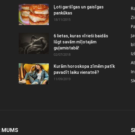
Ļoti garšīgas un gaisīgas
Ra
pankūkas
Z
18/11/2015
P
J
6 lietas, kuras vīrieši baidās
:
lūgt savām mīļotajām
bl
guļamistabā!
Iz
02/07/2018
At
Kurām horoskopa zīmēm patīk
In
pavadīt laiku vienatnē?
11/09/2019
S
R MUMS
S