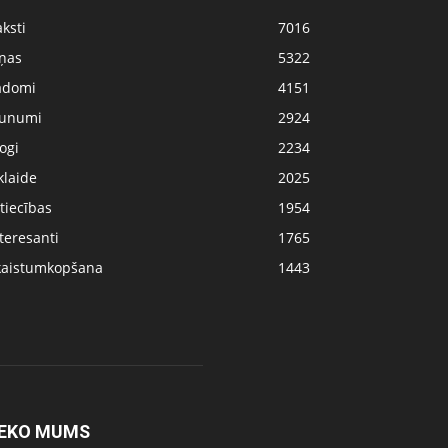
ksti
7016
iņas
5322
adomi
4151
aunumi
2924
ogi
2234
klaide
2025
tiecības
1954
teresanti
1765
kaistumkopšana
1443
EKO MUMS