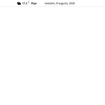
C
17.2
sestdien, 8 augusts, 2026
Rīga