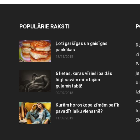
POPULĀRIE RAKSTI
P
Ļoti garšīgas un gaisīgas
Ra
pankūkas
Z
18/11/2015
P
J
6 lietas, kuras vīrieši baidās
:
lūgt savām mīļotajām
bl
guļamistabā!
Iz
02/07/2018
At
Kurām horoskopa zīmēm patīk
In
pavadīt laiku vienatnē?
11/09/2019
S