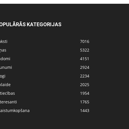
OPULĀRĀS KATEGORIJAS
ksti
7016
iņas
5322
adomi
4151
aunumi
2924
ogi
2234
klaide
2025
tiecības
1954
teresanti
1765
kaistumkopšana
1443