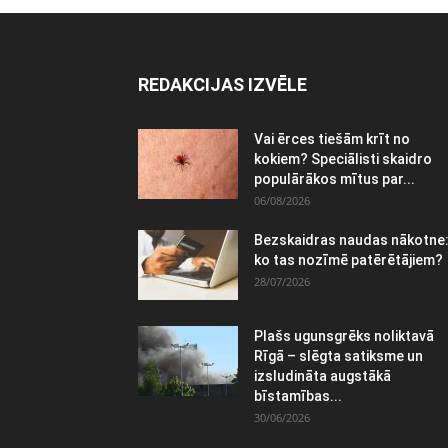
REDAKCIJAS IZVĒLE
Vai ērces tiešām krīt no
kokiem? Speciālisti skaidro
populārākos mītus par...
06/08/2026
Bezskaidras naudas nākotne
ko tas nozīmē patērētājiem?
28/07/2026
Plašs ugunsgrēks noliktavā
Rīgā – slēgta satiksme un
izsludināta augstākā
bīstamības...
30/06/2026