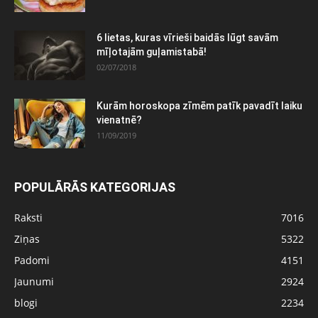
6 lietas, kuras vīrieši baidās lūgt savām
mīļotajām guļamistabā!
02/07/2018
Kurām horoskopa zīmēm patīk pavadīt laiku
vienatnē?
11/09/2019
POPULĀRĀS KATEGORIJAS
Raksti
7016
Ziņas
5322
Padomi
4151
Jaunumi
2924
blogi
2234