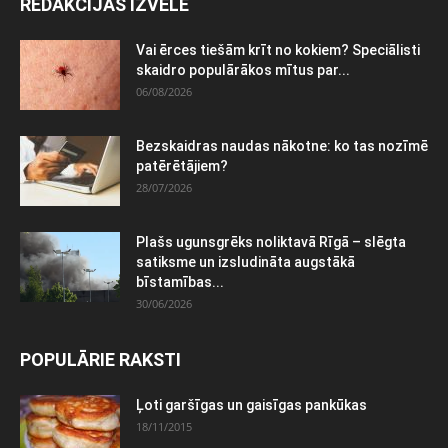
REDAKCIJAS IZVĒLE
Vai ērces tiešām krīt no kokiem? Speciālisti
skaidro populārākos mītus par...
06/08/2026
Bezskaidras naudas nākotne: ko tas nozīmē
patērētājiem?
28/07/2026
Plašs ugunsgrēks noliktavā Rīgā – slēgta
satiksme un izsludināta augstākā
bīstamības...
30/06/2026
POPULĀRIE RAKSTI
Ļoti garšīgas un gaisīgas pankūkas
18/11/2015