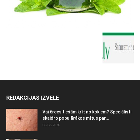
REDAKCIJAS IZVĒLE
Vai ērces tiešām krīt no kokiem? Speciālisti
skaidro populārākos mītus par...
06/08/2026