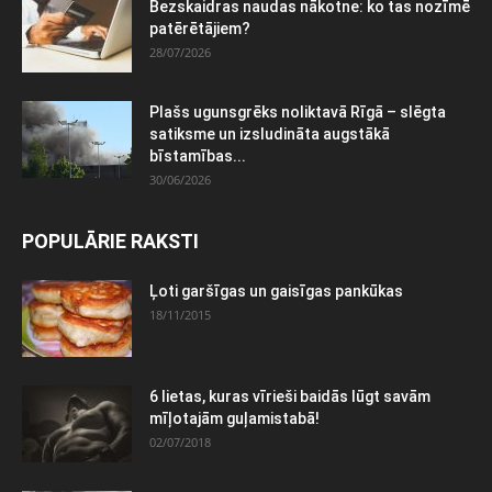
Bezskaidras naudas nākotne: ko tas nozīmē
patērētājiem?
28/07/2026
Plašs ugunsgrēks noliktavā Rīgā – slēgta
satiksme un izsludināta augstākā
bīstamības...
30/06/2026
POPULĀRIE RAKSTI
Ļoti garšīgas un gaisīgas pankūkas
18/11/2015
6 lietas, kuras vīrieši baidās lūgt savām
mīļotajām guļamistabā!
02/07/2018