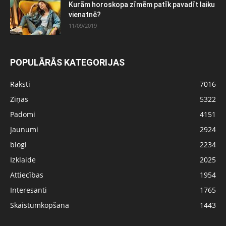
Kurām horoskopa zīmēm patīk pavadīt laiku
vienatnē?
11/09/2019
POPULĀRĀS KATEGORIJAS
Raksti
7016
Ziņas
5322
Padomi
4151
Jaunumi
2924
blogi
2234
Izklaide
2025
Attiecības
1954
Interesanti
1765
Skaistumkopšana
1443