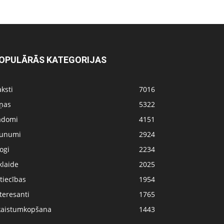
OPULĀRĀS KATEGORIJAS
ksti
7016
iņas
5322
adomi
4151
aunumi
2924
ogi
2234
klaide
2025
tiecības
1954
teresanti
1765
kaistumkopšana
1443