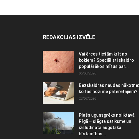
REDAKCIJAS IZVĒLE
Vai ērces tiešām krīt no
kokiem? Speciālisti skaidro
populārākos mītus par...
06/08/2026
Bezskaidras naudas nākotne
ko tas nozīmē patērētājiem?
28/07/2026
Plašs ugunsgrēks noliktavā
Rīgā – slēgta satiksme un
izsludināta augstākā
bīstamības...