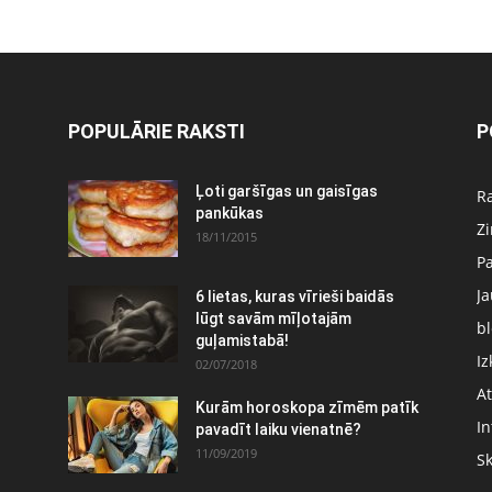
POPULĀRIE RAKSTI
P
Ļoti garšīgas un gaisīgas
Ra
pankūkas
Z
18/11/2015
P
J
6 lietas, kuras vīrieši baidās
:
lūgt savām mīļotajām
bl
guļamistabā!
Iz
02/07/2018
At
Kurām horoskopa zīmēm patīk
In
pavadīt laiku vienatnē?
11/09/2019
S