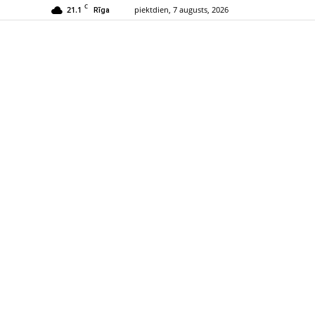
C
21.1
piektdien, 7 augusts, 2026
Rīga