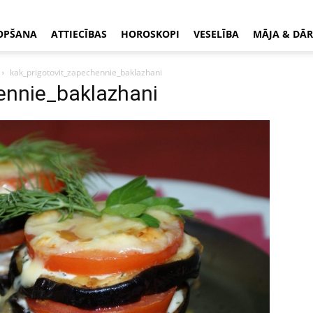
OPŠANA
ATTIECĪBAS
HOROSKOPI
VESELĪBA
MĀJA & DĀR
kak_prigotovit_zapechennie_baklazhani
ennie_baklazhani