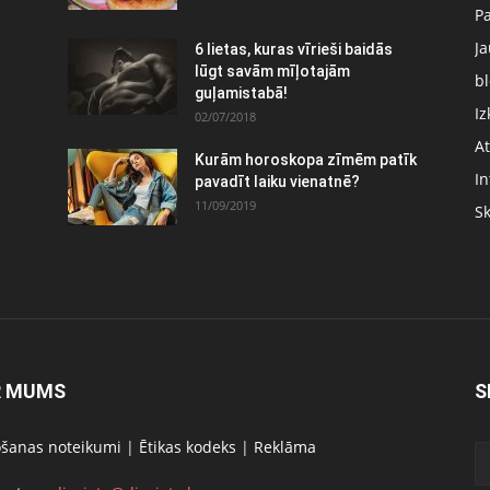
P
J
6 lietas, kuras vīrieši baidās
:
lūgt savām mīļotajām
bl
guļamistabā!
Iz
02/07/2018
At
Kurām horoskopa zīmēm patīk
In
pavadīt laiku vienatnē?
11/09/2019
S
R MUMS
S
ošanas noteikumi
|
Ētikas kodeks
|
Reklāma