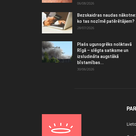
06/08/2026
Bezskaidras naudas nākotne
ko tas nozīmē patērētājiem?
28/07/2026
Plašs ugunsgrēks noliktavā
Rīgā – slēgta satiksme un
izsludināta augstākā
bīstamības...
30/06/2026
PA
Liet