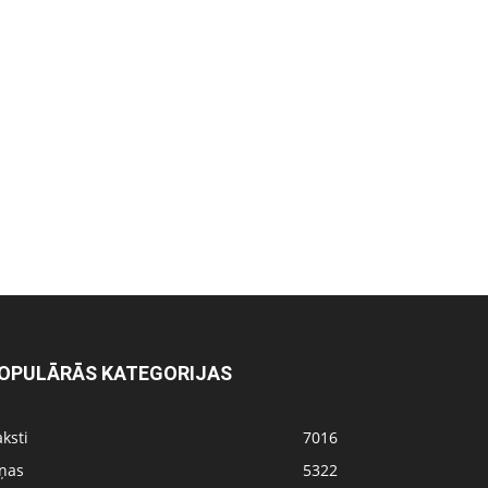
OPULĀRĀS KATEGORIJAS
ksti
7016
iņas
5322