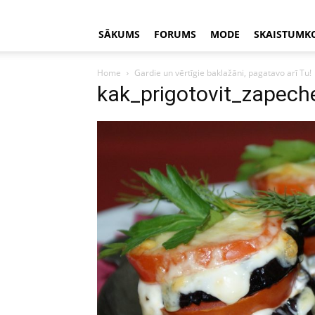
SĀKUMS
FORUMS
MODE
SKAISTUMK
Home
Gardie un vērtīgie baklažāni, pagatavo arī Tu!
kak_prigotovit_zapech