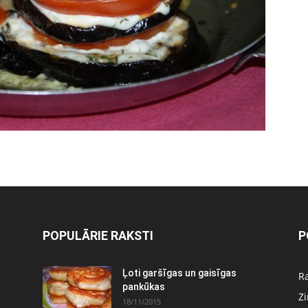
POPULĀRIE RAKSTI
P
Ļoti garšīgas un gaisīgas
Ra
pankūkas
Z
18/11/2015