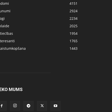
adomi
4151
aunumi
2924
ogi
2234
klaide
2025
tiecības
1954
teresanti
1765
kaistumkopšana
1443
EKO MUMS