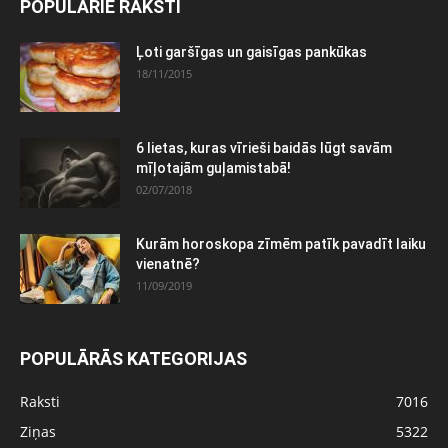
POPULĀRIE RAKSTI
Ļoti garšīgas un gaisīgas pankūkas
18/11/2015
6 lietas, kuras vīrieši baidās lūgt savām
mīļotajām guļamistabā!
02/07/2018
Kurām horoskopa zīmēm patīk pavadīt laiku
vienatnē?
11/09/2019
POPULĀRĀS KATEGORIJAS
Raksti
7016
Ziņas
5322