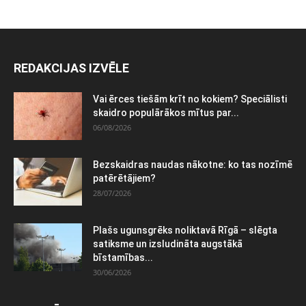
REDAKCIJAS IZVĒLE
Vai ērces tiešām krīt no kokiem? Speciālisti
skaidro populārākos mītus par...
06/08/2026
Bezskaidras naudas nākotne: ko tas nozīmē
patērētājiem?
28/07/2026
Plašs ugunsgrēks noliktavā Rīgā – slēgta
satiksme un izsludināta augstākā
bīstamības...
30/06/2026