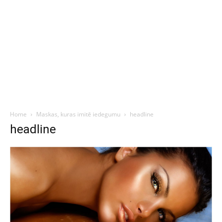
Home
Maskas, kuras imitē iedegumu
headline
headline