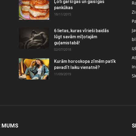
Ļoti garšīgas un gaisīgas
Ra
pankūkas
Z
18/11/2015
P
J
6 lietas, kuras vīrieši baidās
:
lūgt savām mīļotajām
bl
guļamistabā!
Iz
02/07/2018
At
Kurām horoskopa zīmēm patīk
In
pavadīt laiku vienatnē?
11/09/2019
S
R MUMS
S