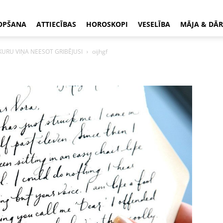
OPŠANA
ATTIECĪBAS
HOROSKOPI
VESELĪBA
MĀJA & DĀR
KURU VIŅA NEESOT GRIBĒJUSI
oijhgf