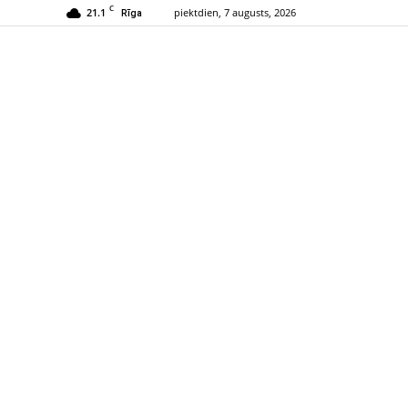
C
21.1
piektdien, 7 augusts, 2026
Rīga