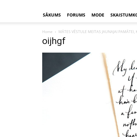
SĀKUMS
FORUMS
MODE
SKAISTUMK
Home
MĀTES VĒSTULE MEITAS JAUNAJAI PAMĀTEI, 
oijhgf