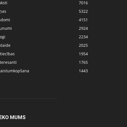
ksti
7016
iņas
5322
adomi
4151
aunumi
2924
ogi
2234
klaide
2025
tiecības
1954
teresanti
1765
kaistumkopšana
1443
EKO MUMS