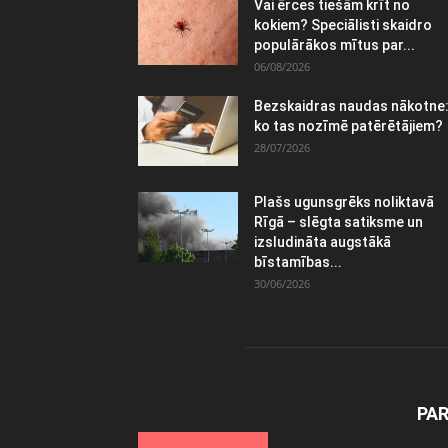
Vai ērces tiešām krīt no
kokiem? Speciālisti skaidro
populārākos mītus par...
06/08/2026
Bezskaidras naudas nākotne
ko tas nozīmē patērētājiem?
28/07/2026
Plašs ugunsgrēks noliktavā
Rīgā – slēgta satiksme un
izsludināta augstākā
bīstamības...
30/06/2026
PA