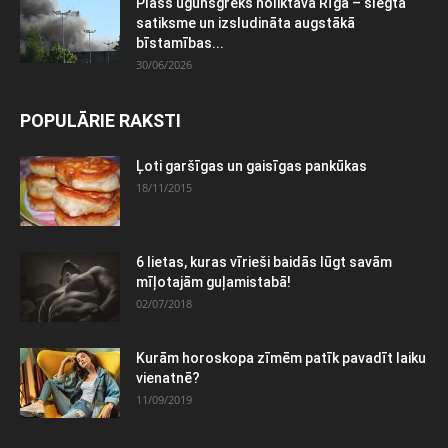
Plašs ugunsgrēks noliktavā Rīgā – slēgta
satiksme un izsludināta augstākā
bīstamības...
30/06/2026
POPULĀRIE RAKSTI
Ļoti garšīgas un gaisīgas pankūkas
18/11/2015
6 lietas, kuras vīrieši baidās lūgt savām
mīļotajām guļamistabā!
02/07/2018
Kurām horoskopa zīmēm patīk pavadīt laiku
vienatnē?
11/09/2019