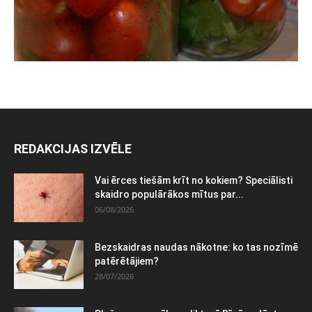
REDAKCIJAS IZVĒLE
Vai ērces tiešām krīt no kokiem? Speciālisti
skaidro populārākos mītus par...
06/08/2026
Bezskaidras naudas nākotne: ko tas nozīmē
patērētājiem?
28/07/2026