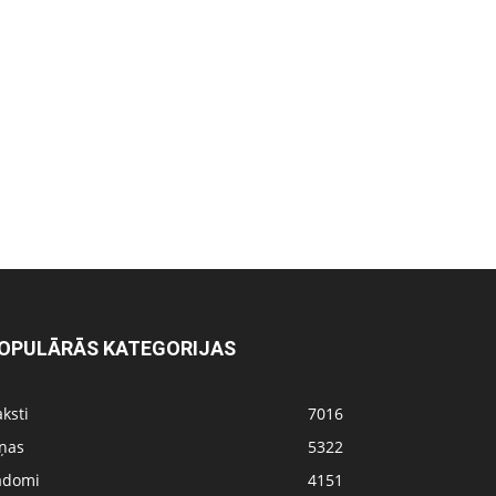
OPULĀRĀS KATEGORIJAS
ksti
7016
iņas
5322
adomi
4151