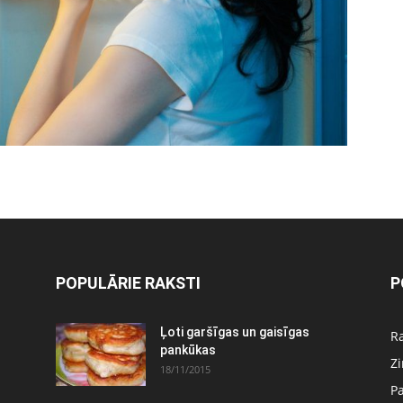
POPULĀRIE RAKSTI
P
Ļoti garšīgas un gaisīgas
Ra
pankūkas
Z
18/11/2015
P