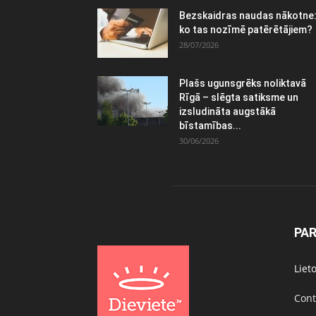
Bezskaidras naudas nākotne
ko tas nozīmē patērētājiem?
28/07/2026
Plašs ugunsgrēks noliktavā
Rīgā – slēgta satiksme un
izsludināta augstākā
bīstamības...
30/06/2026
PA
Liet
Cont