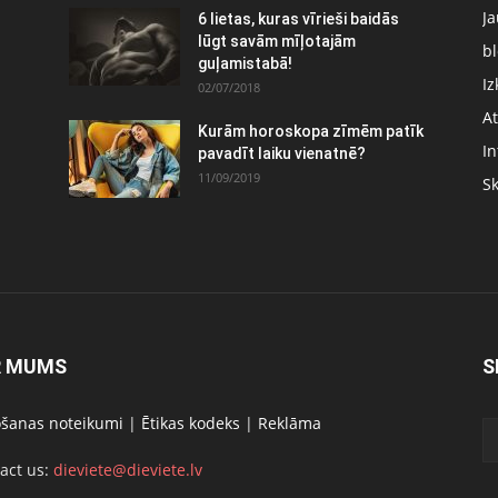
J
6 lietas, kuras vīrieši baidās
:
lūgt savām mīļotajām
bl
guļamistabā!
Iz
02/07/2018
At
Kurām horoskopa zīmēm patīk
In
pavadīt laiku vienatnē?
11/09/2019
S
R MUMS
S
ošanas noteikumi
|
Ētikas kodeks
|
Reklāma
act us:
dieviete@dieviete.lv