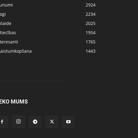
aunumi
2924
ogi
2234
klaide
2025
tiecības
1954
teresanti
1765
kaistumkopšana
1443
EKO MUMS