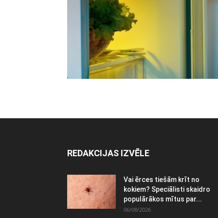
REDAKCIJAS IZVĒLE
Vai ērces tiešām krīt no
kokiem? Speciālisti skaidro
populārākos mītus par...
06/08/2026