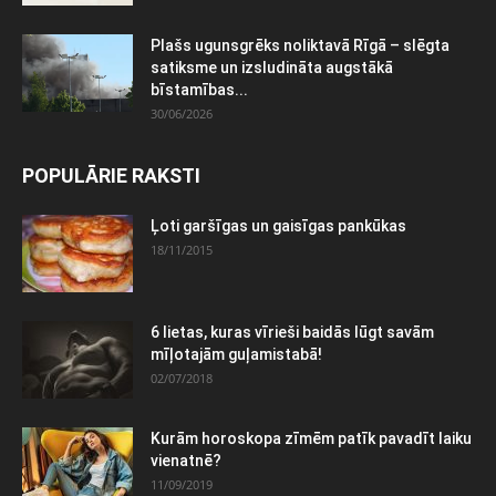
Plašs ugunsgrēks noliktavā Rīgā – slēgta
satiksme un izsludināta augstākā
bīstamības...
30/06/2026
POPULĀRIE RAKSTI
Ļoti garšīgas un gaisīgas pankūkas
18/11/2015
6 lietas, kuras vīrieši baidās lūgt savām
mīļotajām guļamistabā!
02/07/2018
Kurām horoskopa zīmēm patīk pavadīt laiku
vienatnē?
11/09/2019