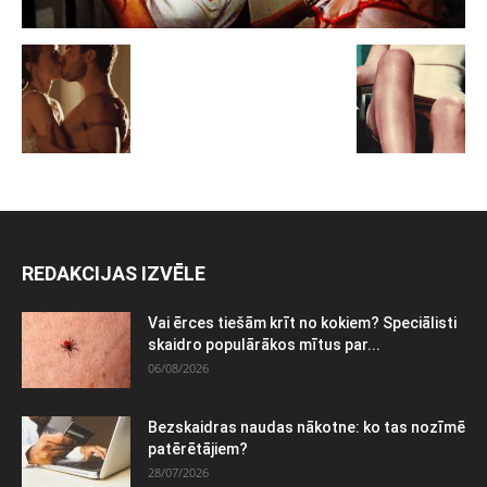
REDAKCIJAS IZVĒLE
Vai ērces tiešām krīt no kokiem? Speciālisti
skaidro populārākos mītus par...
06/08/2026
Bezskaidras naudas nākotne: ko tas nozīmē
patērētājiem?
28/07/2026