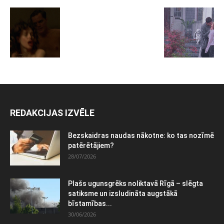
REDAKCIJAS IZVĒLE
Bezskaidras naudas nākotne: ko tas nozīmē
patērētājiem?
28/07/2026
Plašs ugunsgrēks noliktavā Rīgā – slēgta
satiksme un izsludināta augstākā
bīstamības...
30/06/2026