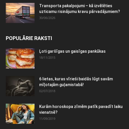
Transporta pakalpojumi – kā izvēlēties
uzticamu risinājumu kravu pārvadājumiem?
30/06/2026
POPULĀRIE RAKSTI
Ļoti garšīgas un gaisīgas pankūkas
18/11/2015
6 lietas, kuras vīrieši baidās lūgt savām
mīļotajām guļamistabā!
02/07/2018
Kurām horoskopa zīmēm patīk pavadīt laiku
vienatnē?
11/09/2019