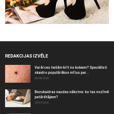
REDAKCIJAS IZVĒLE
Vai ērces tiešām krīt no kokiem? Speciālisti
skaidro populārākos mītus par...
06/08/2026
Bezskaidras naudas nākotne: ko tas nozīmē
patērētājiem?
28/07/2026