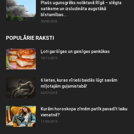
Plašs ugunsgrēks noliktavā Rīgā – slēgta
satiksme un izsludināta augstākā
bīstamības...
30/06/2026
POPULĀRIE RAKSTI
Ļoti garšīgas un gaisīgas pankūkas
18/11/2015
6 lietas, kuras vīrieši baidās lūgt savām
mīļotajām guļamistabā!
02/07/2018
Kurām horoskopa zīmēm patīk pavadīt laiku
vienatnē?
11/09/2019