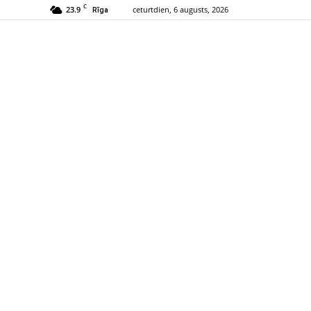
C
23.9
ceturtdien, 6 augusts, 2026
Rīga