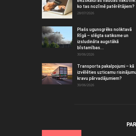
Bezskaidras naudas nākotne
ko tas nozīmē patērētājiem?
28/07/2026
Plašs ugunsgrēks noliktavā
Rīgā – slēgta satiksme un
izsludināta augstākā
bīstamības...
30/06/2026
Transporta pakalpojumi – kā
izvēlēties uzticamu risinājum
kravu pārvadājumiem?
30/06/2026
PA