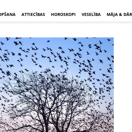
OPŠANA
ATTIECĪBAS
HOROSKOPI
VESELĪBA
MĀJA & DĀR