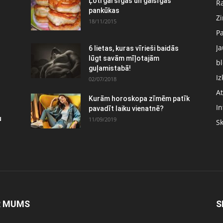
:
Ļoti garšīgas un gaisīgas
Ra
pankūkas
Z
18/11/2015
P
J
6 lietas, kuras vīrieši baidās
lūgt savām mīļotajām
bl
guļamistabā!
Iz
02/07/2018
At
Kurām horoskopa zīmēm patīk
In
pavadīt laiku vienatnē?
u
11/09/2019
S
R MUMS
S