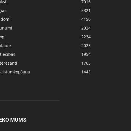
ksti
7016
iņas
5321
adomi
4150
aunumi
2924
ogi
2234
klaide
2025
tiecības
1954
teresanti
1765
kaistumkopšana
1443
EKO MUMS