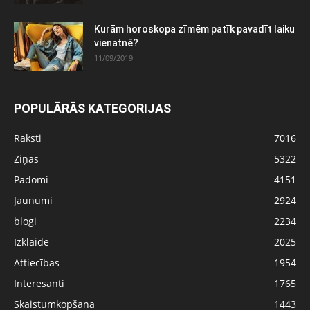
Kurām horoskopa zīmēm patīk pavadīt laiku
vienatnē?
11/09/2019
POPULĀRĀS KATEGORIJAS
Raksti
7016
Ziņas
5322
Padomi
4151
Jaunumi
2924
blogi
2234
Izklaide
2025
Attiecības
1954
Interesanti
1765
Skaistumkopšana
1443