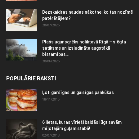
Bezskaidras naudas nākotne: ko tas nozīmē
patērētājiem?
28/07/2026
Plašs ugunsgrēks noliktavā Rīgā – slēgta
satiksme un izsludināta augstākā
bīstamības...
30/06/2026
POPULĀRIE RAKSTI
Ļoti garšīgas un gaisīgas pankūkas
18/11/2015
6 lietas, kuras vīrieši baidās lūgt savām
mīļotajām guļamistabā!
02/07/2018