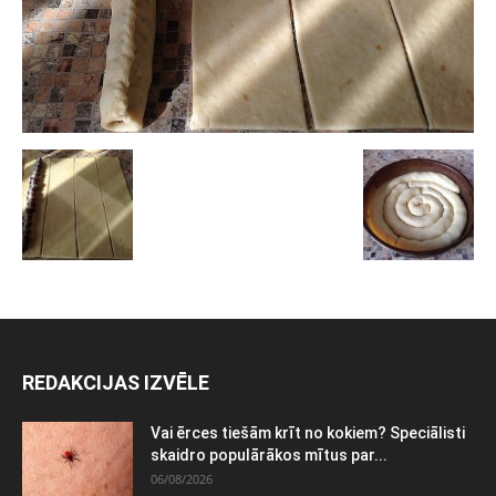
REDAKCIJAS IZVĒLE
Vai ērces tiešām krīt no kokiem? Speciālisti
skaidro populārākos mītus par...
06/08/2026