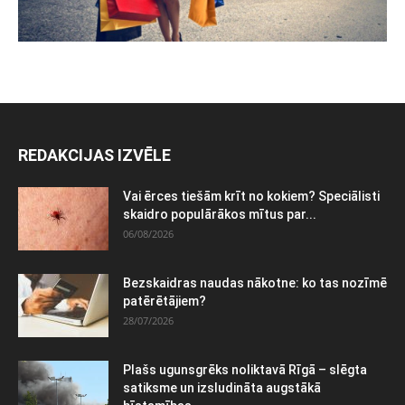
REDAKCIJAS IZVĒLE
Vai ērces tiešām krīt no kokiem? Speciālisti
skaidro populārākos mītus par...
06/08/2026
Bezskaidras naudas nākotne: ko tas nozīmē
patērētājiem?
28/07/2026
Plašs ugunsgrēks noliktavā Rīgā – slēgta
satiksme un izsludināta augstākā