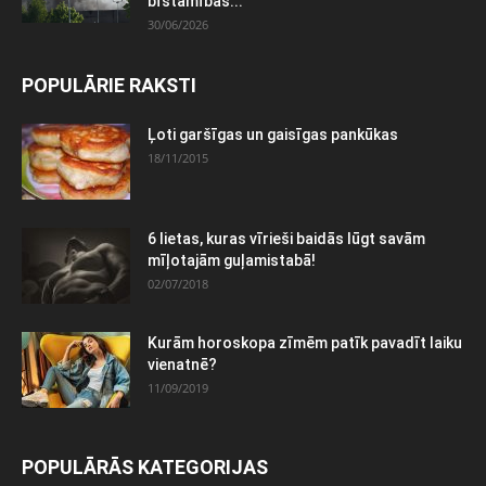
bīstamības...
30/06/2026
POPULĀRIE RAKSTI
Ļoti garšīgas un gaisīgas pankūkas
18/11/2015
6 lietas, kuras vīrieši baidās lūgt savām
mīļotajām guļamistabā!
02/07/2018
Kurām horoskopa zīmēm patīk pavadīt laiku
vienatnē?
11/09/2019
POPULĀRĀS KATEGORIJAS