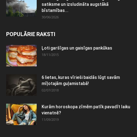
satiksme un izsludināta augstākā
bīstamības...
30/06/2026
POPULĀRIE RAKSTI
Ļoti garšīgas un gaisīgas pankūkas
18/11/2015
6 lietas, kuras vīrieši baidās lūgt savām
mīļotajām guļamistabā!
02/07/2018
Kurām horoskopa zīmēm patīk pavadīt laiku
vienatnē?
11/09/2019