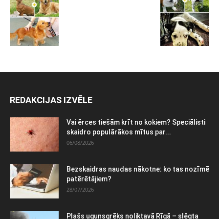
REDAKCIJAS IZVĒLE
Vai ērces tiešām krīt no kokiem? Speciālisti
skaidro populārākos mītus par...
06/08/2026
Bezskaidras naudas nākotne: ko tas nozīmē
patērētājiem?
28/07/2026
Plašs ugunsgrēks noliktavā Rīgā – slēgta