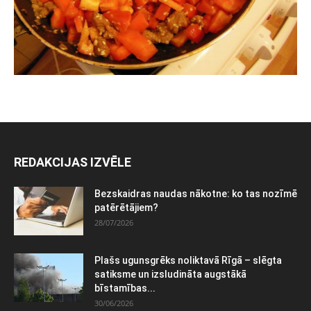
REDAKCIJAS IZVĒLE
Bezskaidras naudas nākotne: ko tas nozīmē
patērētājiem?
28/07/2026
Plašs ugunsgrēks noliktavā Rīgā – slēgta
satiksme un izsludināta augstākā
bīstamības...
30/06/2026