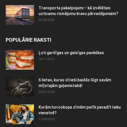
Transporta pakalpojumi – kā izvēlēties
uzticamu risinājumu kravu pārvadājumiem?
30/06/2026
POPULĀRIE RAKSTI
Ļoti garšīgas un gaisīgas pankūkas
18/11/2015
6 lietas, kuras vīrieši baidās lūgt savām
mīļotajām guļamistabā!
02/07/2018
Kurām horoskopa zīmēm patīk pavadīt laiku
vienatnē?
11/09/2019